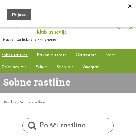
Nasveti za ljubitelje vrtnarjenja
Sobne rastline
Balkon in terasa
Okrasni vrt
Trata
Zelenjavni vrt
Zelišča
Sadni vrt
Vinograd
Sobne rastline
Rastline
Sobne rastline