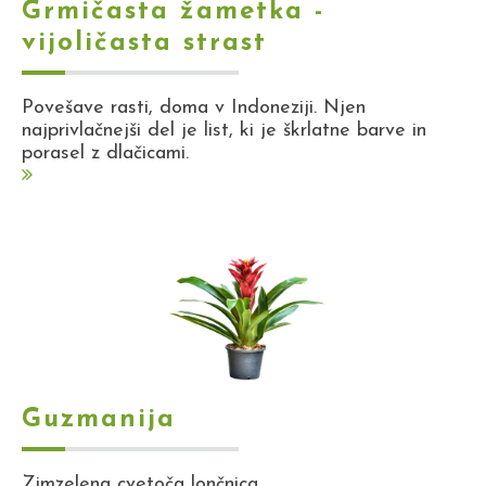
Grmičasta žametka -
vijoličasta strast
Povešave rasti, doma v Indoneziji. Njen
najprivlačnejši del je list, ki je škrlatne barve in
porasel z dlačicami.
Guzmanija
Zimzelena cvetoča lončnica.