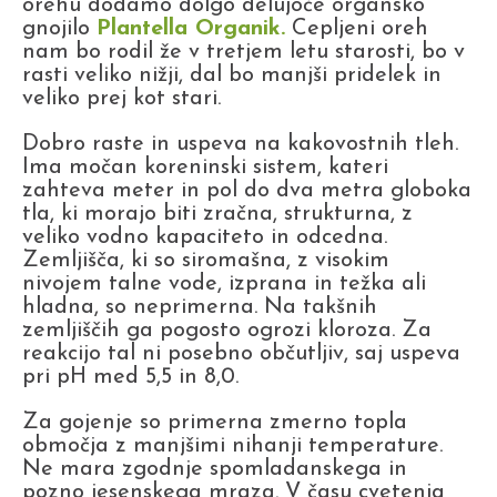
orehu dodamo dolgo delujoče organsko
gnojilo
Plantella Organik
.
Cepljeni oreh
nam bo rodil že v tretjem letu starosti, bo v
rasti veliko nižji, dal bo manjši pridelek in
veliko prej kot stari.
Dobro raste in uspeva na kakovostnih tleh.
Ima močan koreninski sistem, kateri
zahteva meter in pol do dva metra globoka
tla, ki morajo biti zračna, strukturna, z
veliko vodno kapaciteto in odcedna.
Zemljišča, ki so siromašna, z visokim
nivojem talne vode, izprana in težka ali
hladna, so neprimerna. Na takšnih
zemljiščih ga pogosto ogrozi kloroza. Za
reakcijo tal ni posebno občutljiv, saj uspeva
pri pH med 5,5 in 8,0.
Za gojenje so primerna zmerno topla
območja z manjšimi nihanji temperature.
Ne mara zgodnje spomladanskega in
pozno jesenskega mraza. V času cvetenja