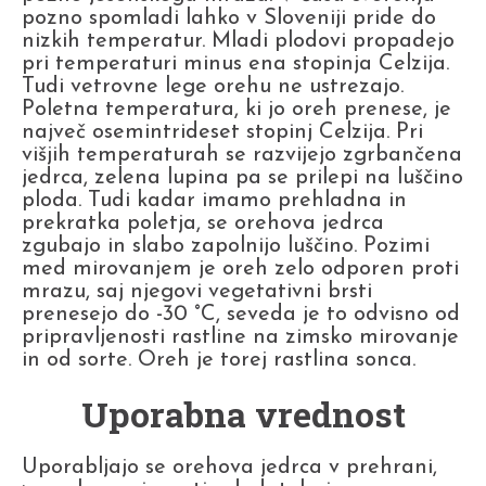
pozno spomladi lahko v Sloveniji pride do
nizkih temperatur. Mladi plodovi propadejo
pri temperaturi minus ena stopinja Celzija.
Tudi vetrovne lege orehu ne ustrezajo.
Poletna temperatura, ki jo oreh prenese, je
največ osemintrideset stopinj Celzija. Pri
višjih temperaturah se razvijejo zgrbančena
jedrca, zelena lupina pa se prilepi na luščino
ploda. Tudi kadar imamo prehladna in
prekratka poletja, se orehova jedrca
zgubajo in slabo zapolnijo luščino. Pozimi
med mirovanjem je oreh zelo odporen proti
mrazu, saj njegovi vegetativni brsti
prenesejo do -30 °C, seveda je to odvisno od
pripravljenosti rastline na zimsko mirovanje
in od sorte. Oreh je torej rastlina sonca.
Uporabna vrednost
Uporabljajo se orehova jedrca v prehrani,