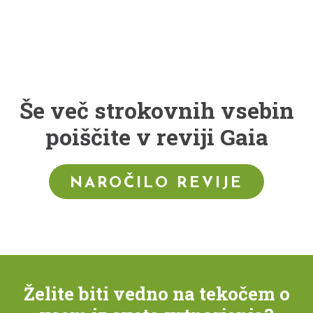
Še več strokovnih vsebin
poiščite v reviji Gaia
NAROČILO REVIJE
Želite biti vedno na tekočem o