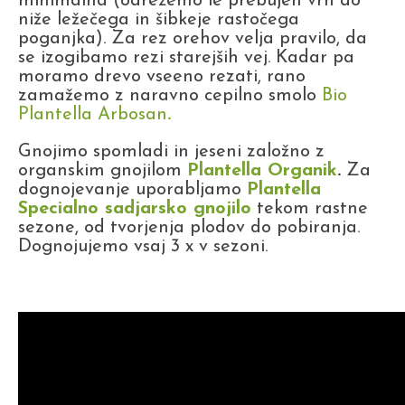
minimalna (odrežemo le prebujen vrh do
niže ležečega in šibkeje rastočega
poganjka). Za rez orehov velja pravilo, da
se izogibamo rezi starejših vej. Kadar pa
moramo drevo vseeno rezati, rano
zamažemo z naravno cepilno smolo
Bio
Plantella Arbosan
.
Gnojimo spomladi in jeseni založno z
organskim gnojilom
Plantella Organik
.
Za
dognojevanje uporabljamo
Plantella
Specialno sadjarsko gnojilo
tekom rastne
sezone, od tvorjenja plodov do pobiranja.
Dognojujemo vsaj 3 x v sezoni.