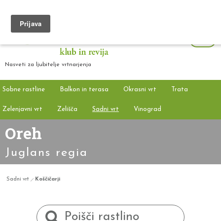
Nasveti za ljubitelje vrtnarjenja
Sobne rastline
Balkon in terasa
Okrasni vrt
Trata
Zelenjavni vrt
Zelišča
Sadni vrt
Vinograd
Oreh
Juglans regia
Sadni vrt
Koščičarji