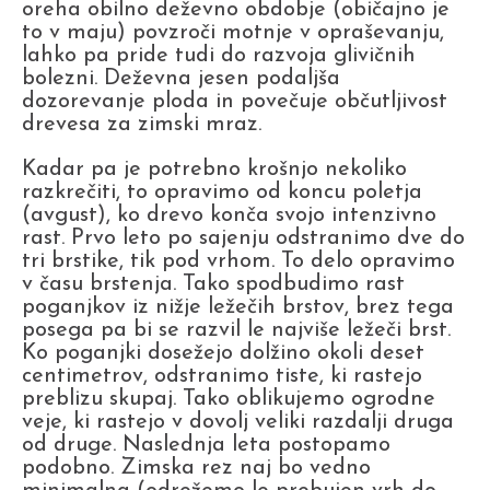
oreha obilno deževno obdobje (običajno je
to v maju) povzroči motnje v opraševanju,
lahko pa pride tudi do razvoja glivičnih
bolezni. Deževna jesen podaljša
dozorevanje ploda in povečuje občutljivost
drevesa za zimski mraz.
Kadar pa je potrebno krošnjo nekoliko
razkrečiti, to opravimo od koncu poletja
(avgust), ko drevo konča svojo intenzivno
rast. Prvo leto po sajenju odstranimo dve do
tri brstike, tik pod vrhom. To delo opravimo
v času brstenja. Tako spodbudimo rast
poganjkov iz nižje ležečih brstov, brez tega
posega pa bi se razvil le najviše ležeči brst.
Ko poganjki dosežejo dolžino okoli deset
centimetrov, odstranimo tiste, ki rastejo
preblizu skupaj. Tako oblikujemo ogrodne
veje, ki rastejo v dovolj veliki razdalji druga
od druge. Naslednja leta postopamo
podobno. Zimska rez naj bo vedno