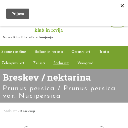
Nasveti za ljubitelje vrtnarjenja
Sobne rastline
Balkon in terasa
Okrasni vrt
Trata
Zelenjavni vrt
Zelišča
Sadni vrt
Vinograd
Breskev / nektarina
Prunus persica / Prunus persica
var. Nucipersica
Sadni vrt
Koščičarji