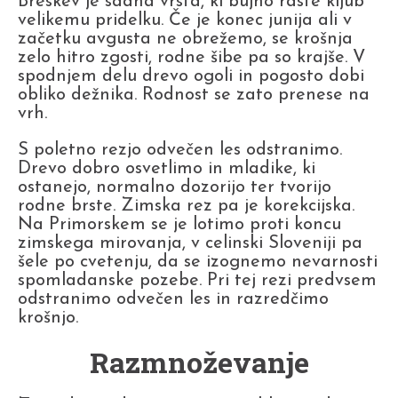
Breskev je sadna vrsta, ki bujno raste kljub
velikemu pridelku. Če je konec junija ali v
začetku avgusta ne obrežemo, se krošnja
zelo hitro zgosti, rodne šibe pa so krajše. V
spodnjem delu drevo ogoli in pogosto dobi
obliko dežnika. Rodnost se zato prenese na
vrh.
S poletno rezjo odvečen les odstranimo.
Drevo dobro osvetlimo in mladike, ki
ostanejo, normalno dozorijo ter tvorijo
rodne brste. Zimska rez pa je korekcijska.
Na Primorskem se je lotimo proti koncu
zimskega mirovanja, v celinski Sloveniji pa
šele po cvetenju, da se izognemo nevarnosti
spomladanske pozebe. Pri tej rezi predvsem
odstranimo odvečen les in razredčimo
krošnjo.
Razmnoževanje