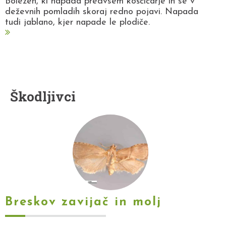
Bolezen, ki napada predvsem koščičarje in se v
deževnih pomladih skoraj redno pojavi. Napada
tudi jablano, kjer napade le plodiče.
Škodljivci
Breskov zavijač in molj