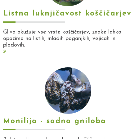
Listna luknjičavost koščičarjev
Gliva okužuje vse vrste koščičarjev, znake lahko
opazimo na listih, mladih poganjkih, vejicah in
plodovih.
Monilija - sadna gniloba