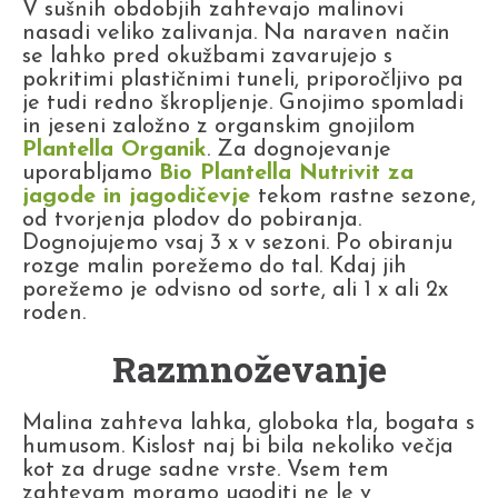
V sušnih obdobjih zahtevajo malinovi
nasadi veliko zalivanja. Na naraven način
se lahko pred okužbami zavarujejo s
pokritimi plastičnimi tuneli, priporočljivo pa
je tudi redno škropljenje. Gnojimo spomladi
in jeseni založno z organskim gnojilom
Plantella Organik
. Za dognojevanje
uporabljamo
Bio Plantella Nutrivit za
jagode in jagodičevje
tekom rastne sezone,
od tvorjenja plodov do pobiranja.
Dognojujemo vsaj 3 x v sezoni. Po obiranju
rozge malin porežemo do tal. Kdaj jih
porežemo je odvisno od sorte, ali 1 x ali 2x
roden.
Razmnoževanje
Malina zahteva lahka, globoka tla, bogata s
humusom. Kislost naj bi bila nekoliko večja
kot za druge sadne vrste. Vsem tem
zahtevam moramo ugoditi ne le v