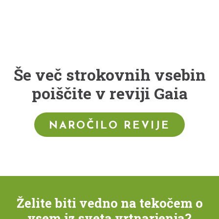
Še več strokovnih vsebin
poiščite v reviji Gaia
NAROČILO REVIJE
Želite biti vedno na tekočem o
vsem iz sveta vrtnarjenja?