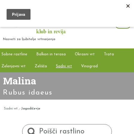
Nasveti za ljubitelje vrtnarjenja
Sobne rastline
Balkon in terasa
Okrasni vrt
Trata
Zelenjavni vrt
Zelišča
Sadni vrt
Vinograd
Malina
Rubus idaeus
Sadni vrt
Jagodičevje