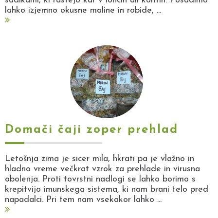
sadikami, ki rastejo kar v loncih ali koritih. Posadimo
lahko izjemno okusne maline in robide, ...
Domači čaji zoper prehlad
Letošnja zima je sicer mila, hkrati pa je vlažno in
hladno vreme večkrat vzrok za prehlade in virusna
obolenja. Proti tovrstni nadlogi se lahko borimo s
krepitvijo imunskega sistema, ki nam brani telo pred
napadalci. Pri tem nam vsekakor lahko ...