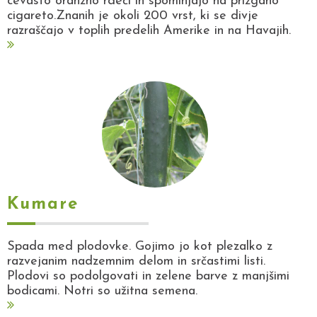
cevasto oranžno rdeči in spominjajo na prižgano
cigareto.Znanih je okoli 200 vrst, ki se divje
razraščajo v toplih predelih Amerike in na Havajih.
Kumare
Spada med plodovke. Gojimo jo kot plezalko z
razvejanim nadzemnim delom in srčastimi listi.
Plodovi so podolgovati in zelene barve z manjšimi
bodicami. Notri so užitna semena.