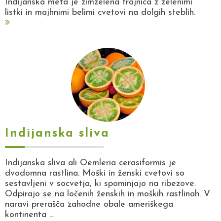
Indijanska meta je zimzelena trajnica z zelenimi
listki in majhnimi belimi cvetovi na dolgih steblih.
Indijanska sliva
Indijanska sliva ali Oemleria cerasiformis je
dvodomna rastlina. Moški in ženski cvetovi so
sestavljeni v socvetja, ki spominjajo na ribezove.
Odpirajo se na ločenih ženskih in moških rastlinah. V
naravi prerašča zahodne obale ameriškega
kontinenta ...