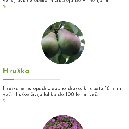
veliki, ovalne oblike in zrastejo do višine 1,5 m.
Hruška
Hruška je listopadno sadno drevo, ki zraste 16 m in
več. Hruške živijo lahko do 100 let in več.