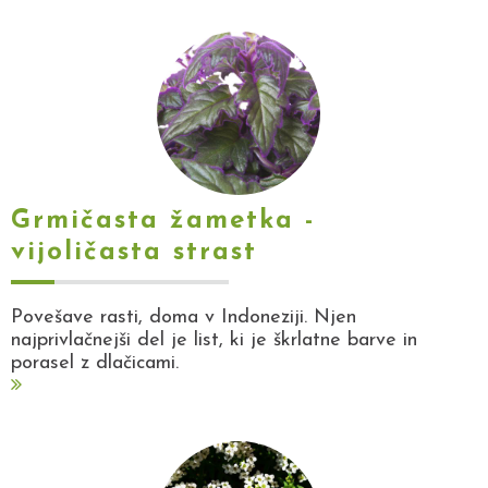
Grmičasta žametka -
vijoličasta strast
Povešave rasti, doma v Indoneziji. Njen
najprivlačnejši del je list, ki je škrlatne barve in
porasel z dlačicami.