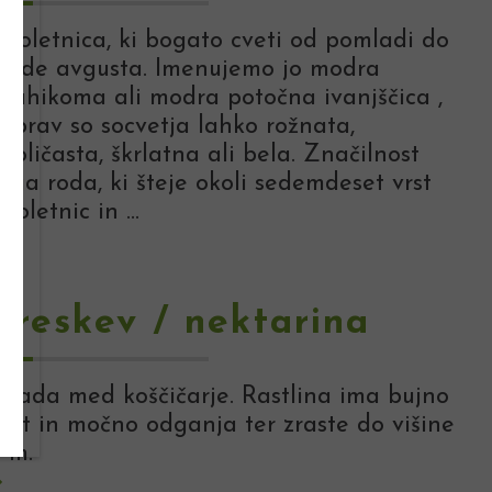
Enoletnica, ki bogato cveti od pomladi do
srede avgusta. Imenujemo jo modra
brahikoma ali modra potočna ivanjščica ,
čeprav so socvetja lahko rožnata,
ijoličasta, škrlatna ali bela. Značilnost
ega roda, ki šteje okoli sedemdeset vrst
noletnic in ...
Breskev / nektarina
Spada med koščičarje. Rastlina ima bujno
rast in močno odganja ter zraste do višine
 m.