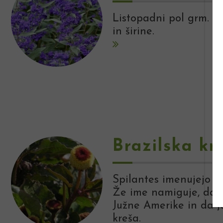
Listopadni pol grm. Zr
in širine.
Brazilska kr
Spilantes imenujejo tu
Že ime namiguje, da gr
Južne Amerike in da j
kreša.