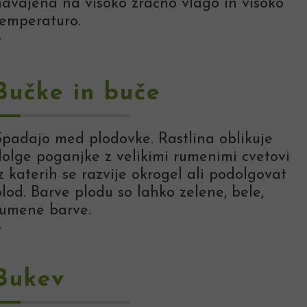
navajena na visoko zračno vlago in visoko
temperaturo.
Bučke in buče
Spadajo med plodovke. Rastlina oblikuje
dolge poganjke z velikimi rumenimi cvetovi
z katerih se razvije okrogel ali podolgovat
lod. Barve plodu so lahko zelene, bele,
rumene barve.
Bukev