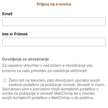
elikih dreves in
us
ončnica.
t