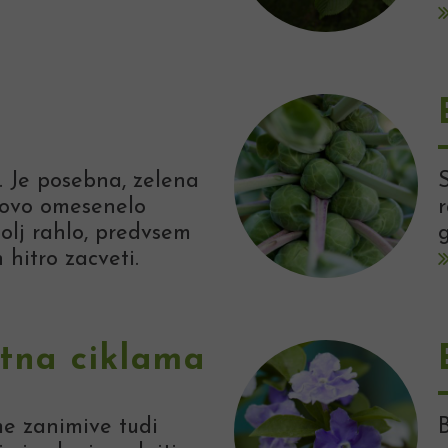
 Je posebna, zelena
egovo omesenelo
bolj rahlo, predvsem
 hitro zacveti.
stna ciklama
me zanimive tudi
B