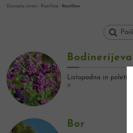
Domača stran
Rastline
Rastline
Bodinerijeva
Listopadna in poleti 
Bor