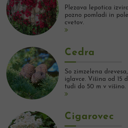
Plezava lepotica izvira
pozno pomladi in polet
cvetov.
Cedra
So zimzelena drevesa,
iglavce. Višina od 15 
tudi do 50 m v višino.
Cigarovec