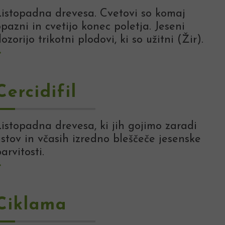
Listopadna drevesa. Cvetovi so komaj
pazni in cvetijo konec poletja. Jeseni
ozorijo trikotni plodovi, ki so užitni (Žir).
Cercidifil
Listopadna drevesa, ki jih gojimo zaradi
istov in včasih izredno bleščeče jesenske
arvitosti.
Ciklama