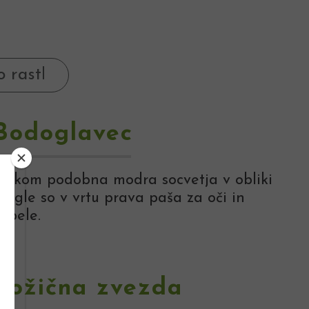
Bodoglavec
Ježkom podobna modra socvetja v obliki
rogle so v vrtu prava paša za oči in
ebele.
Božična zvezda