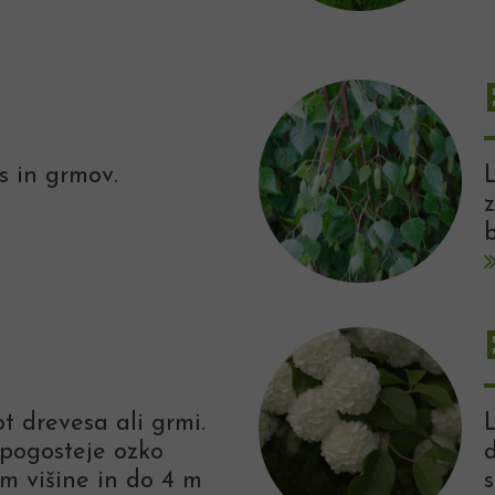
s in grmov.
L
b
ot drevesa ali grmi.
pogosteje ozko
d
 m višine in do 4 m
s