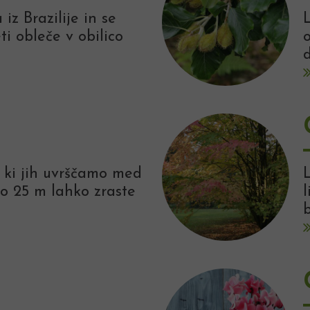
 iz Brazilije in se
i obleče v obilico
o
d
 ki jih uvrščamo med
do 25 m lahko zraste
l
b