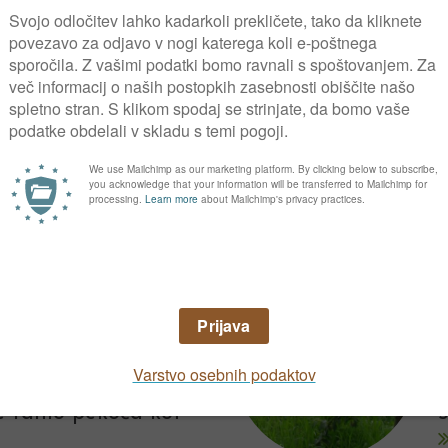
aste okoli 1 m višine
v
t
e
eša
di brazilska kreša.
e za rastlino iz
e rahlo pekoča kot
5