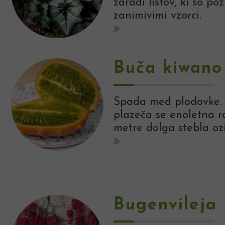
zaradi listov, ki so poz
zanimivimi vzorci.
Buča kiwano
Spada med plodovke. 
plazeča se enoletna ra
metre dolga stebla oz
Bugenvileja