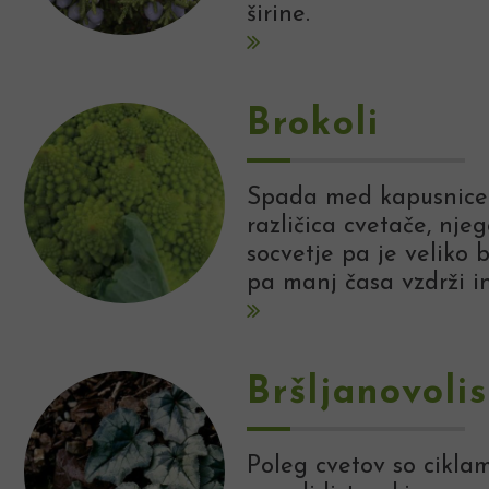
širine.
Brokoli
Spada med kapusnice.
različica cvetače, nj
socvetje pa je veliko 
pa manj časa vzdrži in
Bršljanovoli
Poleg cvetov so cikla