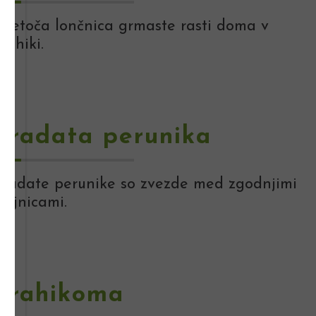
Cvetoča lončnica grmaste rasti doma v
Mehiki.
Bradata perunika
Bradate perunike so zvezde med zgodnjimi
rajnicami.
Brahikoma