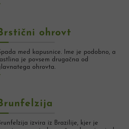
Brstični ohrovt
Spada med kapusnice. Ime je podobno, a
rastlina je povsem drugačna od
glavnatega ohrovta.
Brunfelzija
runfelzija izvira iz Brazilije, kjer je