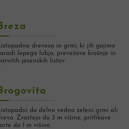
Breza
istopadna drevesa in grmi, ki jih gojimo
zaradi lepega lubja, prevešave krošnje in
arvitih jesenskih listov.
Brogovita
Listopadni do delno vedno zeleni grmi ali
revo. Zrastejo do 3 m višine, pritlikave
orte do 1 m višine.