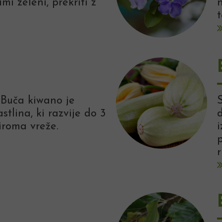
imi zeleni, prekriti z
Buča kiwano je
stlina, ki razvije do 3
iroma vreže.
i
p