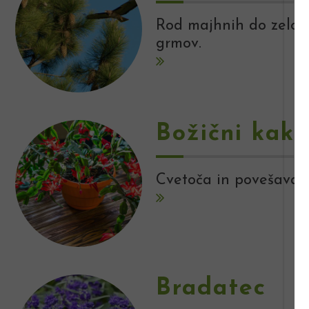
Rod majhnih do zelo v
grmov.
Božični kakt
Cvetoča in povešava l
Bradatec