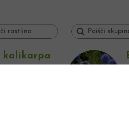
 kalikarpa
cvetoča grmovnica.
k
č