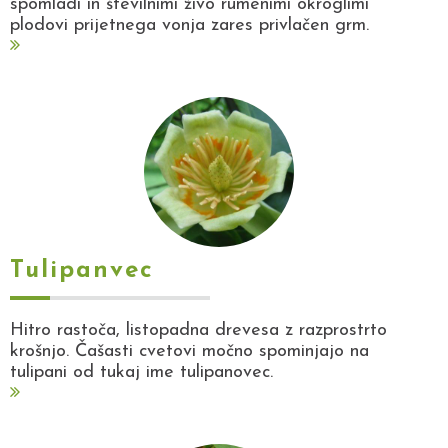
spomladi in številnimi živo rumenimi okroglimi
plodovi prijetnega vonja zares privlačen grm.
Tulipanvec
Hitro rastoča, listopadna drevesa z razprostrto
krošnjo. Čašasti cvetovi močno spominjajo na
tulipani od tukaj ime tulipanovec.