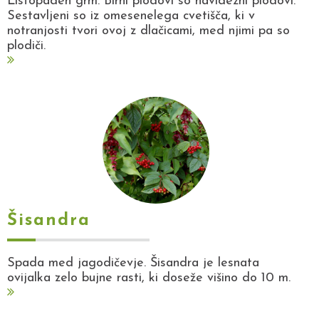
Listopaden grm. Birni plodovi so navidezni plodovi.
Sestavljeni so iz omesenelega cvetišča, ki v
notranjosti tvori ovoj z dlačicami, med njimi pa so
plodiči.
Šisandra
Spada med jagodičevje. Šisandra je lesnata
ovijalka zelo bujne rasti, ki doseže višino do 10 m.