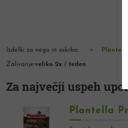
Izdelki za nego in oskrbo:
Plantell
Zalivanje:
veliko 2x / teden
Za največji uspeh upor
Plantella P