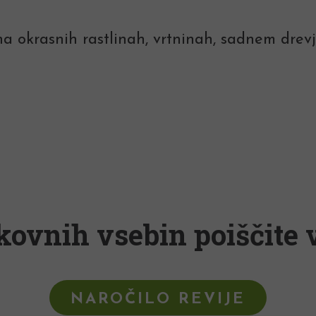
na okrasnih rastlinah, vrtninah, sadnem drevju 
kovnih vsebin poiščite v
NAROČILO REVIJE