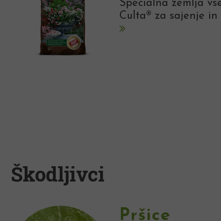
Specialna zemlja vse
Culta® za sajenje in 
Škodljivci
Pršice