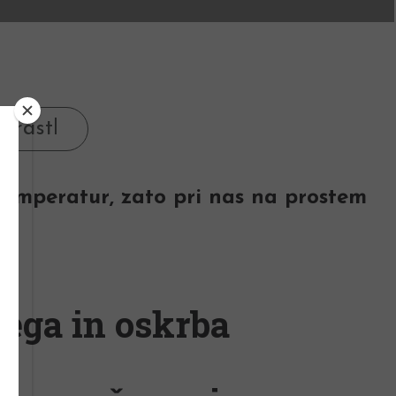
 temperatur, zato pri nas na prostem
ega in oskrba