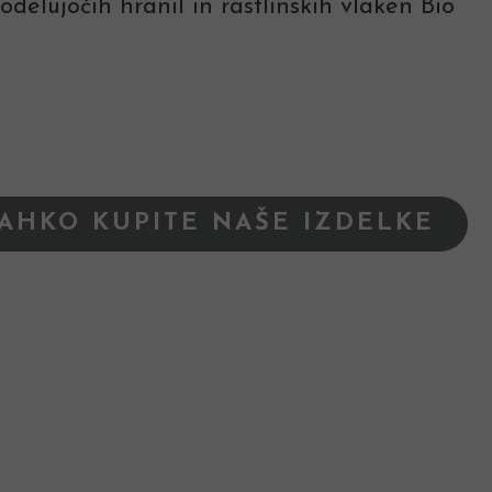
elujočih hranil in rastlinskih vlaken Bio
LAHKO KUPITE NAŠE IZDELKE