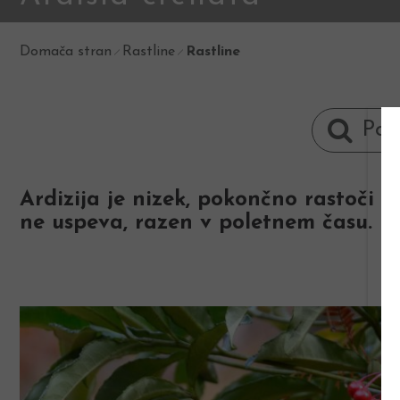
Domača stran
Rastline
Rastline
Ardizija je nizek, pokončno rastoči 
ne uspeva, razen v poletnem času.