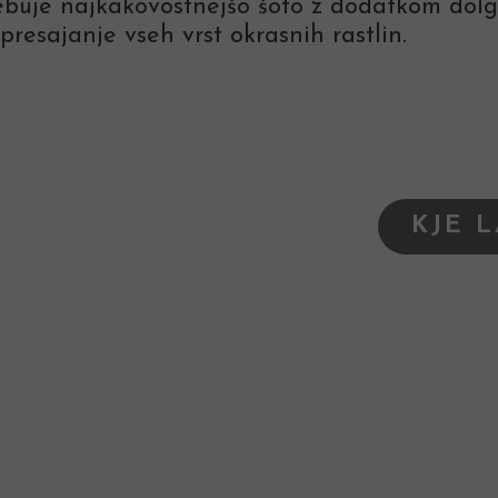
buje najkakovostnejšo šoto z dodatkom dolgod
presajanje vseh vrst okrasnih rastlin.
KJE 