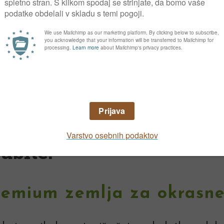
Uporabna vrednost
Težave
a Premium zemlja za okrasne rastline
,
abite:
remium zemlja za okrasne