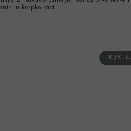
lja iz najkakovostnejših šot za prve setve i
enin in krepko rast.
KJE 