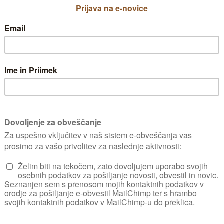
So prezimno trdne 
mrazom, saj jih la
sončna rastišča in 
sadilno jamo s
Pla
Plantella Vrtno z
dognojevanje upor
rastline
.
Nezahtevna drevesa
se pojavijo pršice.
Razmnoževanje