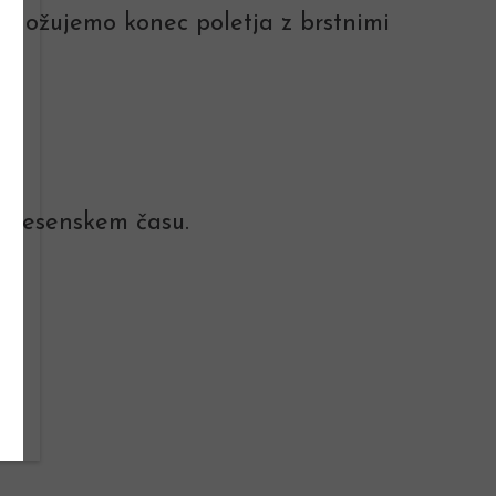
zmnožujemo konec poletja z brstnimi
 v jesenskem času.