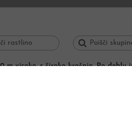
0 m visoko, s široko krošnjo. Po deblu 
 20 cm se jeseni rumeno obarvajo in zgodaj o
5 cm dolgi stroki rahlo rdečkasto obarvani.
N