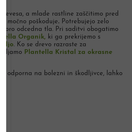
drevesa, a mlade rastline zaščitimo pred
hko močno poškoduje
.
Potrebujejo zelo
dobro odcedna tla. Pri saditvi obogatimo
ntella Organik
,
ki ga prekrijemo s
emljo
. Ko se drevo razraste za
abljamo
Plantella Kristal za okrasne
, odporna na bolezni in škodljivce, lahko