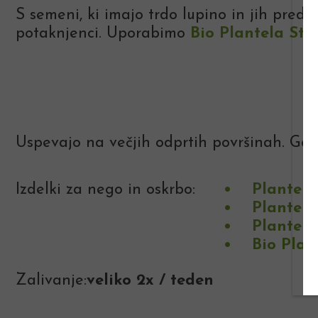
S semeni, ki imajo trdo lupino in jih pred
potaknjenci. Uporabimo
Bio Plantela Sta
Uspevajo na večjih odprtih površinah. Goj
Izdelki za nego in oskrbo:
Plantell
Plantell
Plantell
Bio Plan
Zalivanje:
veliko 2x / teden