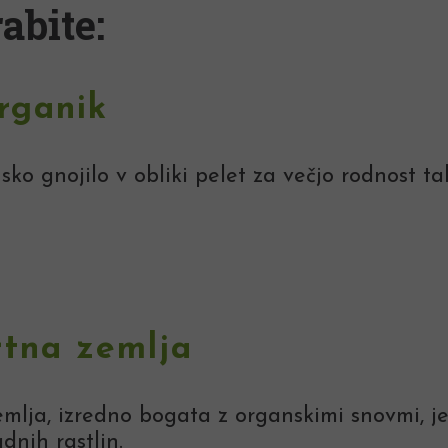
abite:
rganik
ko gnojilo v obliki pelet za večjo rodnost tal
rtna zemlja
mlja, izredno bogata z organskimi snovmi, je
adnih rastlin.