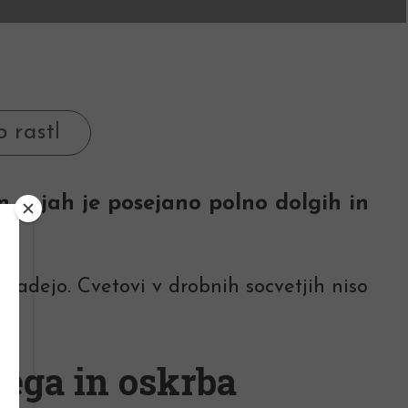
in vejah je posejano polno dolgih in
dpadejo. Cvetovi v drobnih socvetjih niso
ega in oskrba