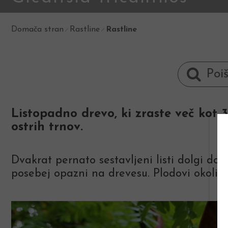
Domača stran
Rastline
Rastline
Listopadno drevo, ki zraste več kot 3
ostrih trnov.
Dvakrat pernato sestavljeni listi dolgi do
posebej opazni na drevesu. Plodovi okoli 4