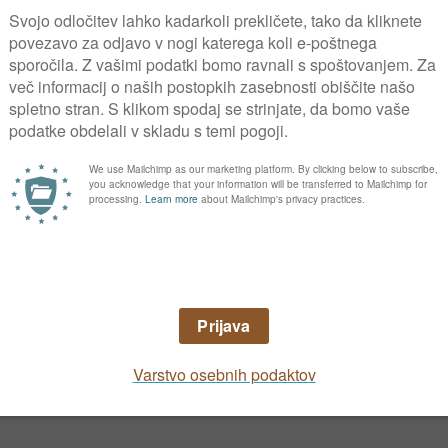
 setvijo namakamo. Gojene vrste Gledičije ra
rt
.
Uporabna vrednost
imo predvsem zaradi lepe obarvanosti listov
a Organik
,
a Vrtna zemlja
,
a Kristal za okrasne rastline
,
tella Start
,