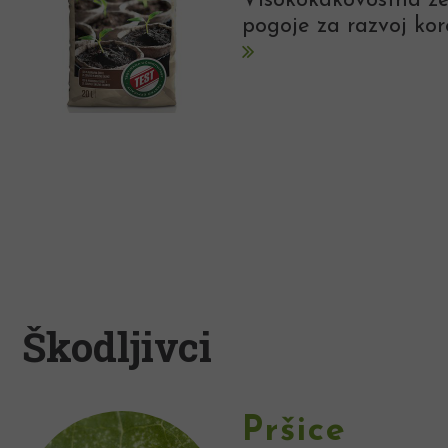
Visokokakovostna zem
pogoje za razvoj kor
Škodljivci
Pršice