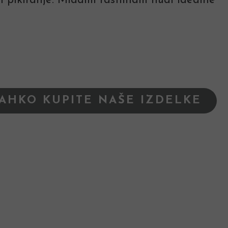
n pikiranje. Mladim rastlinam nudi idealne
LAHKO KUPITE NAŠE IZDELKE