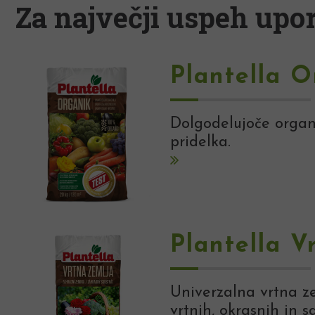
Za največji uspeh upor
Plantella O
Dolgodelujoče organs
pridelka.
Plantella V
Univerzalna vrtna ze
vrtnih, okrasnih in s