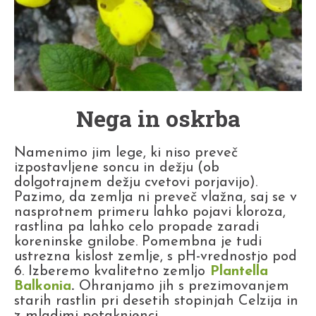
Nega in oskrba
Namenimo jim lege, ki niso preveč
izpostavljene soncu in dežju (ob
dolgotrajnem dežju cvetovi porjavijo).
Pazimo, da zemlja ni preveč vlažna, saj se v
nasprotnem primeru lahko pojavi kloroza,
rastlina pa lahko celo propade zaradi
koreninske gnilobe. Pomembna je tudi
ustrezna kislost zemlje, s pH-vrednostjo pod
6. Izberemo kvalitetno zemljo
Plantella
Balkonia
.
Ohranjamo jih s prezimovanjem
starih rastlin pri desetih stopinjah Celzija in