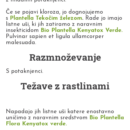
z mladimi potaknjenci.
Če se pojavi kloroza, jo dognojujemo
s
Plantella Tekočim železom
.
Rade jo imajo
listne uši, ki jih zatiramo z naravnim
insekticidom
Bio Plantella Kenyatox Verde.
Pulvinar sapien et ligula ullamcorper
malesuada.
Razmnoževanje
S potaknjenci.
Težave z rastlinami
Napadajo jih listne uši katere enostavno
uničimo z naravnim sredstvom
Bio Plantella
Flora Kenyatox verde.