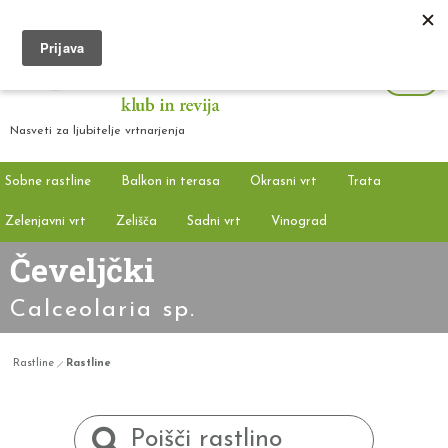
Nasveti za ljubitelje vrtnarjenja
Sobne rastline
Balkon in terasa
Okrasni vrt
Trata
Zelenjavni vrt
Zelišča
Sadni vrt
Vinograd
Čeveljčki
Calceolaria sp.
Rastline
Rastline