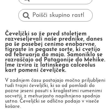
Čeveljčki so že pred stoletjem
razveseljevali naše prednike, danes
pa še posebej cenimo enobarvne,
tigraste in pegaste sorte, ki cvetijo
od februarja do maja. Samoniklo se
razraščajo od Patagonije do Mehike.
Ime izvira iz latinskega calceolus
kart pomeni čeveljček.
V zadnjem času postajajo močno priljubljeni
tudi trajni čeveljčki, ki so od pomladi do
pozne jeseni posuti s kroglastimi rumenimi
socvetji, z mehurjasto napihnjeno spodnjo
ustno. Čeveljčki se odlično podajo v viseče
košare.