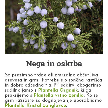
Nega in oskrba
So prezimno trdne ali zmrzalno občutljiva
drevesa in grmi. Potrebujejo sončna rastišča
in dobro odcedna tla. Pri saditvi obogatimo
sadilno jamo s
Plantella Organik
, ki ga
prekrijemo s
Plantella vrtno zemljo
.
Ko se
grm razraste za dognojevanje uporabljamo
Plantella Kristal za iglavce
.