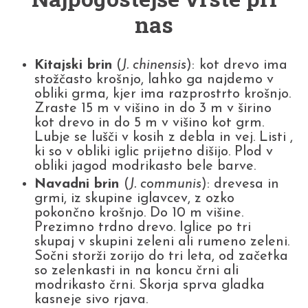
nas
Kitajski brin
(
J. chinensis
):
kot drevo ima
stožčasto krošnjo, lahko ga najdemo v
obliki grma, kjer ima razprostrto krošnjo.
Zraste 15 m v višino in do 3 m v širino
kot drevo in do 5 m v višino kot grm.
Lubje se lušči v kosih z debla in vej. Listi ,
ki so v obliki iglic prijetno dišijo. Plod v
obliki jagod modrikasto bele barve.
Navadni brin
(
J. communis
): drevesa in
grmi, iz skupine iglavcev, z ozko
pokončno krošnjo. Do 10 m višine.
Prezimno trdno drevo. Iglice po tri
skupaj v skupini zeleni ali rumeno zeleni.
Sočni storži zorijo do tri leta, od začetka
so zelenkasti in na koncu črni ali
modrikasto črni. Skorja sprva gladka
kasneje sivo rjava.