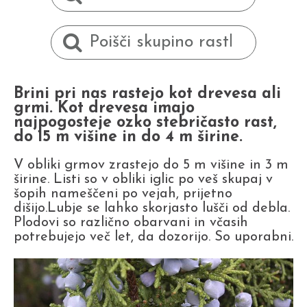
Brini pri nas rastejo kot drevesa ali
grmi. Kot drevesa imajo
najpogosteje ozko stebričasto rast,
do 15 m višine in do 4 m širine.
V obliki grmov zrastejo do 5 m višine in 3 m
širine. Listi so v obliki iglic po veš skupaj v
šopih nameščeni po vejah, prijetno
dišijo.Lubje se lahko skorjasto lušči od debla.
Plodovi so različno obarvani in včasih
potrebujejo več let, da dozorijo. So uporabni.