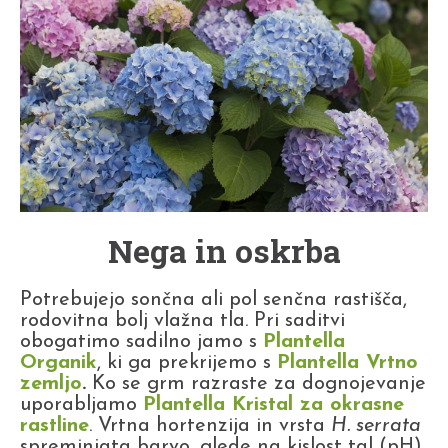
Nega in oskrba
Potrebujejo sončna ali pol senčna rastišča,
rodovitna bolj vlažna tla. Pri saditvi
obogatimo sadilno jamo s
Plantella
Organik
, ki ga prekrijemo s
Plantella Vrtno
zemljo
.
Ko se grm razraste za dognojevanje
uporabljamo
Plantella Kristal za okrasne
rastline
. Vrtna hortenzija in vrsta
H. serrata
spreminjata barvo, glede na kislost tal (pH).