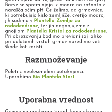
Barve se spreminjajo iz modre na rožnato z
naraščajočim pH. Če želimo, da grmovnice,
ki potrebujejo kislo zemljišče, cvetijo modro,
jih sadimo v
Plantella Zemljo za
rododendrone
, ter jih dognojujemo z
gnojilom
Plantella Kristal za rododendrone
.
Pri obrezovanju bodimo previdni saj lahko
pri določenih vrstah grmov naredimo več
škode kot koristi.
Razmnoževanje
Poleti z neolesenelimi potaknjenci.
Uporabimo
Bio Plantela Start
.
Uporabna vrednost
Gojimo jih predvsem zaradi lepih okrasnih