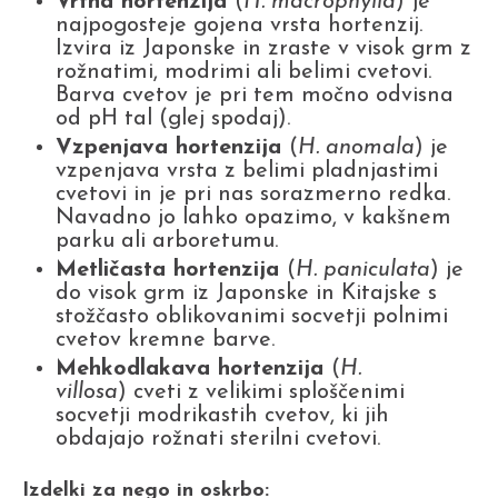
Vrtna hortenzija
(
H. macrophylla
)
je
najpogosteje gojena vrsta hortenzij.
Izvira iz Japonske in zraste v visok grm z
rožnatimi, modrimi ali belimi cvetovi.
Barva cvetov je pri tem močno odvisna
od pH tal (glej spodaj).
Vzpenjava hortenzija
(
H. anomala
) je
vzpenjava vrsta z belimi pladnjastimi
cvetovi in je pri nas sorazmerno redka.
Navadno jo lahko opazimo, v kakšnem
parku ali arboretumu.
Metličasta hortenzija
(
H. paniculata
) je
do visok grm iz Japonske in Kitajske s
stožčasto oblikovanimi socvetji polnimi
cvetov kremne barve.
Mehkodlakava hortenzija
(
H.
villosa
) cveti z velikimi sploščenimi
socvetji modrikastih cvetov, ki jih
obdajajo rožnati sterilni cvetovi.
Izdelki za nego in oskrbo: