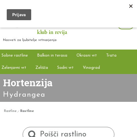
Nasveti za ljubitelje vrtnarjenja
Sobne rastline
Balkon in terasa
Okrasni vrt
Trata
Zelenjavni vrt
Zelišča
Sadni vrt
Vinograd
Hortenzija
Hydrangea
Rastline
Rastline