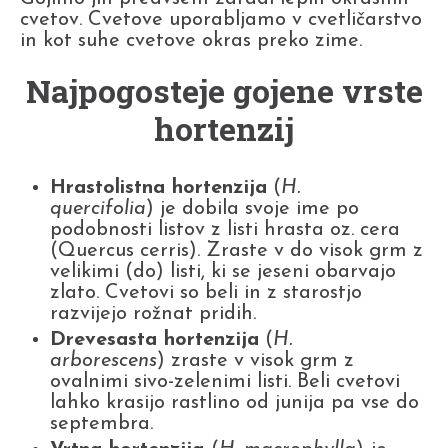
cvetov. Cvetove uporabljamo v cvetličarstvo
in kot suhe cvetove okras preko zime.
Najpogosteje gojene vrste
hortenzij
Hrastolistna hortenzija
(
H.
quercifolia
) je dobila svoje ime po
podobnosti listov z listi hrasta oz. cera
(Quercus cerris). Zraste v do visok grm z
velikimi (do) listi, ki se jeseni obarvajo
zlato. Cvetovi so beli in z starostjo
razvijejo rožnat pridih.
Drevesasta hortenzija
(
H.
arborescens
) zraste v visok grm z
ovalnimi sivo-zelenimi listi. Beli cvetovi
lahko krasijo rastlino od junija pa vse do
septembra.