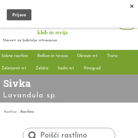
Nasveti za ljubitelje vrtnarjenja
Sobne rastline
Balkon in terasa
Okrasni vrt
Trata
Zelenjavni vrt
Zelišča
Sadni vrt
Vinograd
Sivka
Lavandula sp.
Rastline
Rastline