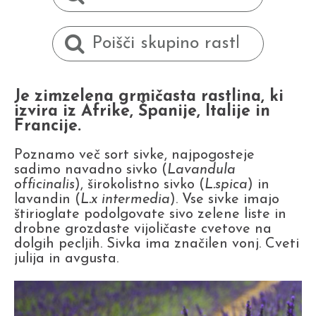
Je zimzelena grmičasta rastlina, ki
izvira iz Afrike, Španije, Italije in
Francije.
Poznamo več sort sivke, najpogosteje
sadimo navadno sivko (
Lavandula
officinalis
), širokolistno sivko (
L.spica
) in
lavandin (
L.x intermedia
). Vse sivke imajo
štirioglate podolgovate sivo zelene liste in
drobne grozdaste vijoličaste cvetove na
dolgih pecljih. Sivka ima značilen vonj. Cveti
julija in avgusta.