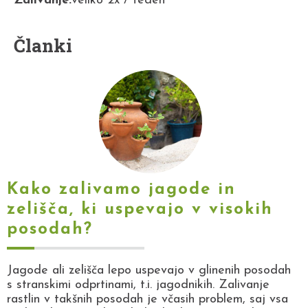
Zalivanje:
veliko 2x / teden
Članki
Kako zalivamo jagode in
zelišča, ki uspevajo v visokih
posodah?
Jagode ali zelišča lepo uspevajo v glinenih posodah
s stranskimi odprtinami, t.i. jagodnikih. Zalivanje
rastlin v takšnih posodah je včasih problem, saj vsa