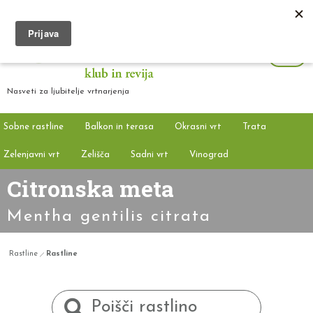
Nasveti za ljubitelje vrtnarjenja
Sobne rastline
Balkon in terasa
Okrasni vrt
Trata
Zelenjavni vrt
Zelišča
Sadni vrt
Vinograd
Citronska meta
Mentha gentilis citrata
Rastline
Rastline