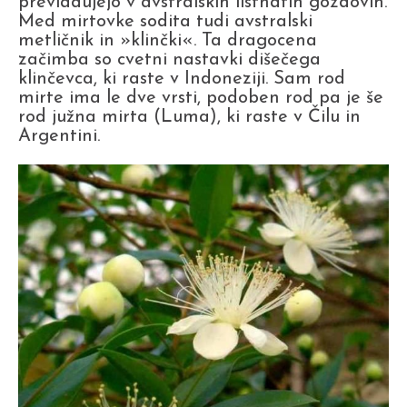
prevladujejo v avstralskih listnatih gozdovih.
Med mirtovke sodita tudi avstralski
metličnik in »klinčki«. Ta dragocena
začimba so cvetni nastavki dišečega
klinčevca, ki raste v Indoneziji. Sam rod
mirte ima le dve vrsti, podoben rod pa je še
rod južna mirta (Luma), ki raste v Čilu in
Argentini.