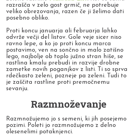
razrašča v zelo gost grmič, ne potrebuje
veliko obrezovanja, razen če ji želimo dati
posebno obliko.
Proti koncu januarja ali februarja lahko
odvrže večji del listov. Gole veje sicer niso
ravno lepe, a ko jo proti koncu marca
postavimo, ven na sončno in malo zatišno
lego, najbolje ob toplo južno stran hiše, se
rastlina kmalu prebudi in razvije drobne
zametke novih poganjkov z listi. Ti so sprva
rdečkasto zeleni, pozneje pa zeleni. Tudi to
je zaščita rastline proti premočnemu
sevanju.
Razmnoževanje
Razmnožujemo jo s semeni, ki jih posejemo
pozimi. Poleti jo razmnožujemo z delno
olesenelimi potaknjenci.