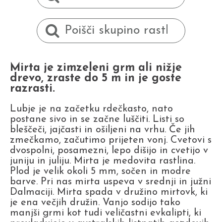
Mirta je zimzeleni grm ali nižje
drevo, zraste do 5 m in je goste
razrasti.
Lubje je na začetku rdečkasto, nato
postane sivo in se začne luščiti. Listi so
bleščeči, jajčasti in ošiljeni na vrhu. Če jih
zmečkamo, začutimo prijeten vonj. Cvetovi s
dvospolni, posamezni, lepo dišijo in cvetijo v
juniju in juliju. Mirta je medovita rastlina.
Plod je velik okoli 5 mm, sočen in modre
barve. Pri nas mirta uspeva v srednji in južni
Dalmaciji. Mirta spada v družino mirtovk, ki
je ena večjih družin. Vanjo sodijo tako
manjši grmi kot tudi veličastni evkalipti, ki