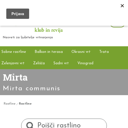
Nasveti za ljubitelje vrtnarjenja
Sobne rastline
Balkon in terasa
Okrasni vrt
Trata
Zelenjavni vrt
Zelišča
Sadni vrt
Vinograd
Mirta
Mirta communis
Rastline
Rastline