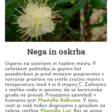
Nega in oskrba
Uspeva na sončnem in toplem mestu. V
celinskem podnebju jo gojimo kot
posodovkoin jo pred mrazom pospravimo v
notranje prostore na svetlo zračno mesto s
temperaturo med 4 in 6 stopinj C. Zalivamo
z mehko vodo in pazimo, da se koreninska
gruda ne presuši. Presajamo spomladi v
humusno prst
Plantella Balkonia
.
V času
rasti jo vsak teden dognojimo z gnojilom za
zelene rastline
Plantella List
.
Ker se sama