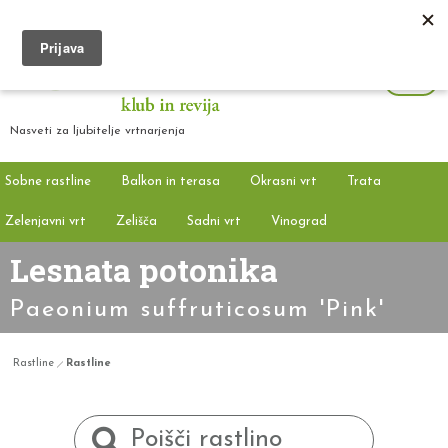
Nasveti za ljubitelje vrtnarjenja
Sobne rastline
Balkon in terasa
Okrasni vrt
Trata
Zelenjavni vrt
Zelišča
Sadni vrt
Vinograd
Lesnata potonika
Paeonium suffruticosum 'Pink'
Rastline
Rastline