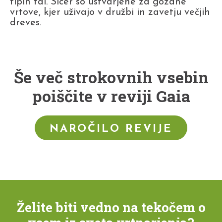
tipih tal. Sicer so ustvarjene za gozdne
vrtove, kjer uživajo v družbi in zavetju večjih
dreves.
Še več strokovnih vsebin
poiščite v reviji Gaia
NAROČILO REVIJE
Želite biti vedno na tekočem o