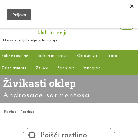
Nasveti za ljubitelje vrtnarjenja
Sobne rastline
Balkon in terasa
Okrasni vrt
Trata
Zelenjavni vrt
Zelišča
Sadni vrt
Vinograd
Živikasti oklep
Androsace sarmentosa
Rastline
Rastline