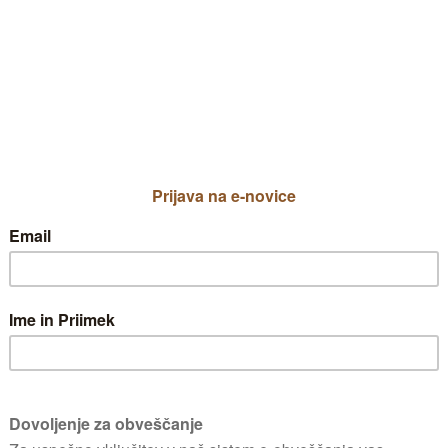
vrtove za pozno poletni in jesenski okr
Cvetijo v belih in lila modrih odtenkih. Ne
to skupino sodijo nižje predstavnice jesensk
Razrast:
40 do 60 cm v višino in širino
LEGA - sončna in polsenčna
BARVA - bela in lila modra