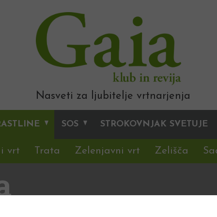
Nasveti za ljubitelje vrtnarjenja
RASTLINE
SOS
STROKOVNJAK SVETUJE
i vrt
Trata
Zelenjavni vrt
Zelišča
Sa
a
kupina dumosus)