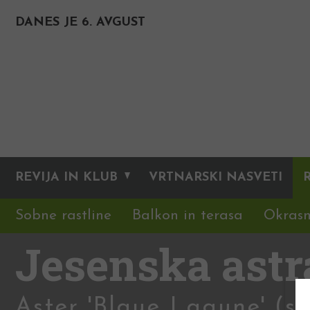
DANES JE 6. AVGUST
REVIJA IN KLUB
VRTNARSKI NASVETI
Sobne rastline
Balkon in terasa
Okrasn
Jesenska astr
Aster 'Blaue Lagune' (s