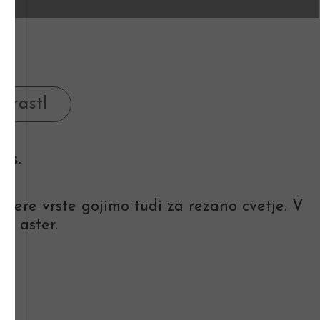
as.
katere vrste gojimo tudi za rezano cvetje. V
ih aster.