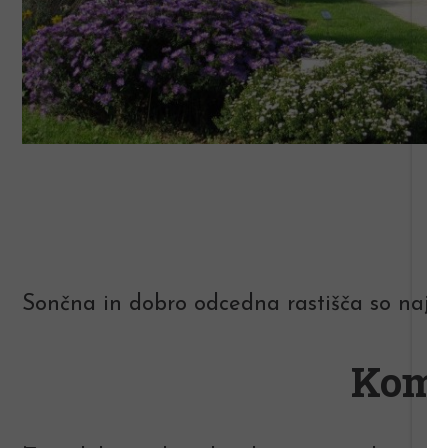
Sončna in dobro odcedna rastišča so najbo
Komb