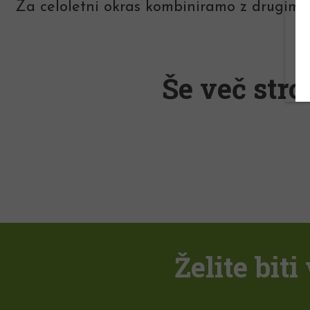
Za celoletni okras kombiniramo z drugimi,
Še več stro
Želite bit