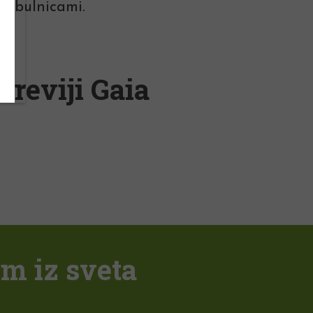
 čebulnicami.
 reviji Gaia
em iz sveta