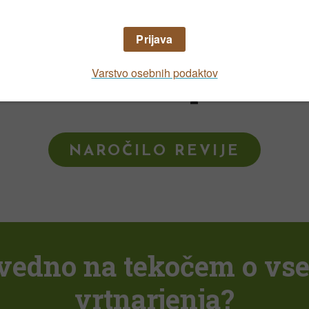
 spomladi cvetočimi trajnicami in sezonskimi
kovnih vsebin poiščite v
NAROČILO REVIJE
i vedno na tekočem o vs
vrtnarjenja?