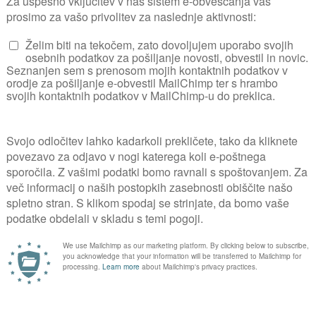
ČAS CVETENJA - pozno poleti, jeseni
CVET - cvetoče
VRSTA TAL - dobro odcedna
Nega
ljša, dobro prenesejo tudi polsenco. Sadimo 
inacija z drugimi rastl