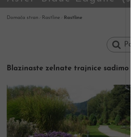
Domača stran
Rastline
Rastline
Blazinaste zelnate trajnice sadimo v 