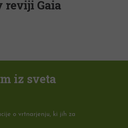
 reviji Gaia
em iz sveta
je o vrtnarjenju, ki jih za