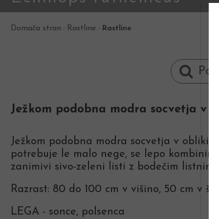
Domača stran
Rastline
Rastline
Ježkom podobna modra socvetja v obli
Ježkom podobna modra socvetja v obliki kro
potrebuje le malo nege, se lepo kombinira v
zanimivi sivo-zeleni listi z bodečim listnim
Razrast: 80 do 100 cm v višino, 50 cm v šir
LEGA - sonce, polsenca