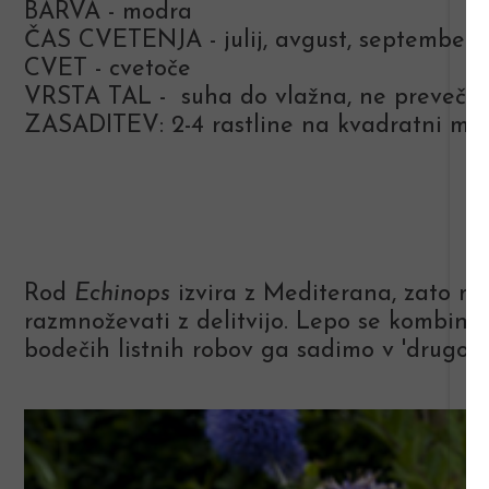
BARVA - modra
ČAS CVETENJA - julij, avgust, september
CVET - cvetoče
VRSTA TAL - suha do vlažna, ne preveč bo
ZASADITEV: 2-4 rastline na kvadratni me
Rod
Echinops
izvira z Mediterana, zato mu
razmnoževati z delitvijo. Lepo se kombinir
bodečih listnih robov ga sadimo v 'drugo' 