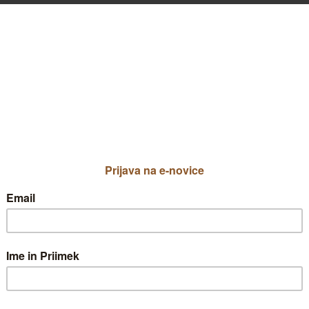
ki krogle so v vrtu prava paša za oči 
gle so v vrtu prava paša za oči in čebele. Ok
 mešanih zasaditvah trajnic in trav. Poleg pr
 robom.
ino