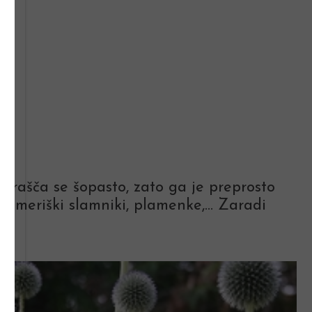
zrašča se šopasto, zato ga je preprosto
so ameriški slamniki, plamenke,… Zaradi