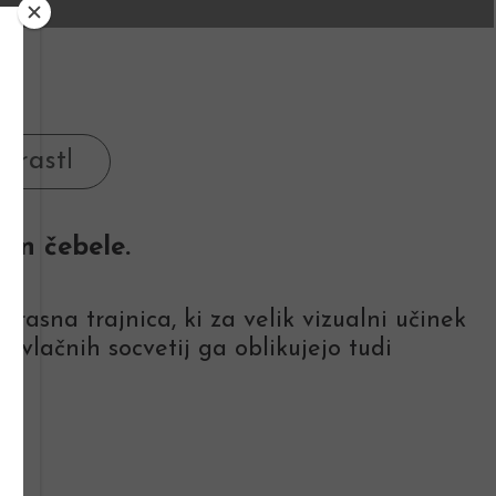
in čebele.
rasna trajnica, ki za velik vizualni učinek
ivlačnih socvetij ga oblikujejo tudi