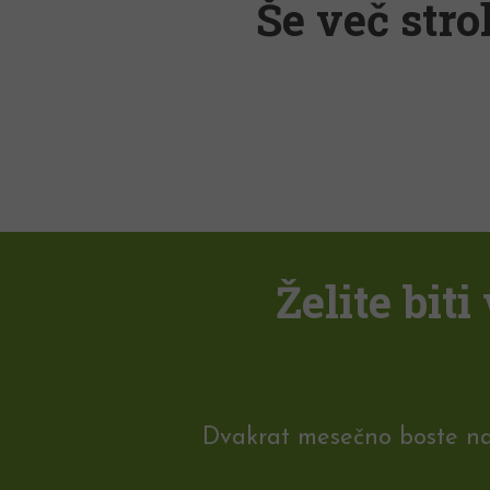
Še več stro
Želite bit
Dvakrat mesečno boste na e