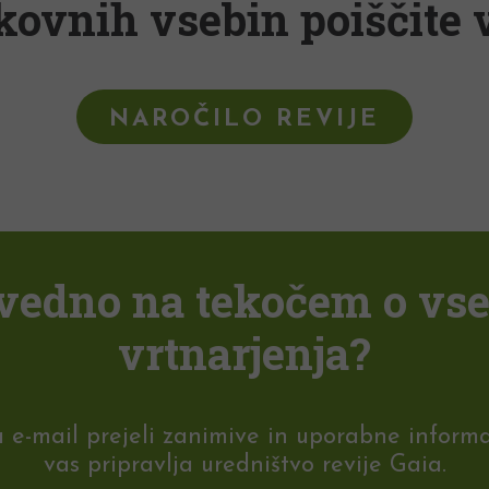
kovnih vsebin poiščite v
NAROČILO REVIJE
i vedno na tekočem o vs
vrtnarjenja?
-mail prejeli zanimive in uporabne informaci
vas pripravlja uredništvo revije Gaia.