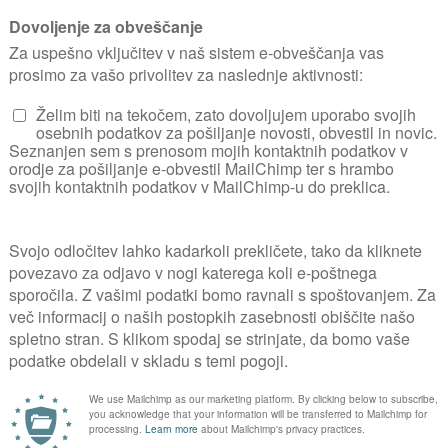
gata tla, ki so dobro odcedna
ter
Nega in razmoževanje
 prijajo sončna in dobro odcedna rastišča. Ra
a z drugimi poleti cvetočimi trajnicami, kot 
vrsto.