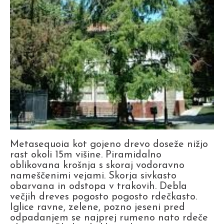
Metasequoia kot gojeno drevo doseže nižjo
rast okoli 15m višine. Piramidalno
oblikovana krošnja s skoraj vodoravno
nameščenimi vejami. Skorja sivkasto
obarvana in odstopa v trakovih. Debla
večjih dreves pogosto pogosto rdečkasto.
Iglice ravne, zelene, pozno jeseni pred
odpadanjem se najprej rumeno nato rdeče