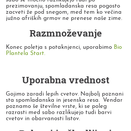
sabo se močno razlikujejo tudi po
prezimovanju, spomladanska resa pogosto
zacveti že pod snegom, med tem ko večina
južno afriških grmov ne prenese naše zime.
Razmnoževanje
Konec poletja s potaknjenci, uporabimo
Bio
Plantela Start
.
Uporabna vrednost
Gojimo zaradi lepih cvetov. Najbolj poznani
sta spomladanska in jesenska resa. Vendar
poznamo še številne vrste, ki se poleg
razrasti med sabo razlikujejo tudi barvi
cvetov in obarvanosti listov.