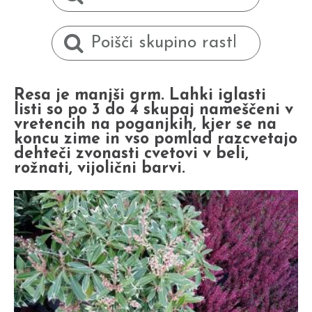
Resa je manjši grm. Lahki iglasti
listi so po 3 do 4 skupaj nameščeni v
vretencih na poganjkih, kjer se na
koncu zime in vso pomlad razcvetajo
dehteči zvonasti cvetovi v beli,
rožnati, vijolični barvi.