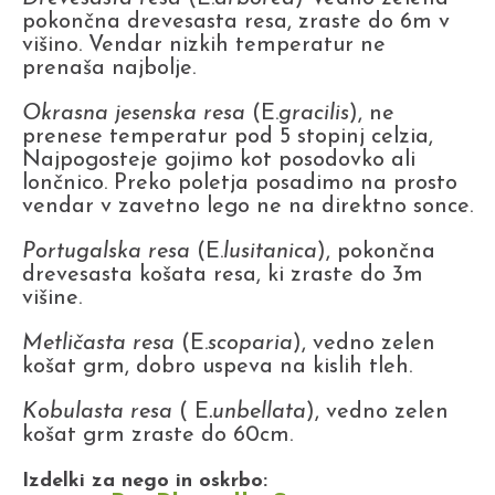
pokončna drevesasta resa, zraste do 6m v
višino. Vendar nizkih temperatur ne
prenaša najbolje.
Okrasna jesenska resa
(E.
gracilis
), ne
prenese temperatur pod 5 stopinj celzia,
Najpogosteje gojimo kot posodovko ali
lončnico. Preko poletja posadimo na prosto
vendar v zavetno lego ne na direktno sonce.
Portugalska resa
(E.
lusitanica
), pokončna
drevesasta košata resa, ki zraste do 3m
višine.
Metličasta resa
(E.
scoparia
), vedno zelen
košat grm, dobro uspeva na kislih tleh.
Kobulasta resa
( E
.unbellata
), vedno zelen
košat grm zraste do 60cm.
Izdelki za nego in oskrbo: