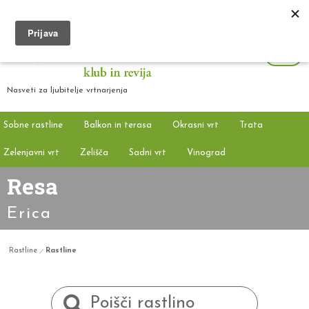
Nasveti za ljubitelje vrtnarjenja
Sobne rastline
Balkon in terasa
Okrasni vrt
Trata
Zelenjavni vrt
Zelišča
Sadni vrt
Vinograd
Resa
Erica
Rastline
Rastline