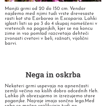
Manjši grmi od 20 do 150 cm. Vendar
najdemo med njimi tudi vrste drevesaste
rasti kot sta E.
arborea
in E.
scoparia.
Lahki
iglasti listi so po 3 do 4 skupaj nameščeni v
vretencih na poganjkih, kjer se na koncu
zime in vso pomlad razcvetajo dehteči
zvonasti cvetovi v beli, rožnati, vijolični
barvi.
Nega in oskrba
Nekateri grmi uspevajo na apnenčasti
zemlji večina na kislih dobro odcednih tleh.
Lahko jih obrezujemo in izrezujemo stare
poganjke. Najraje imajo sončno lego.Med