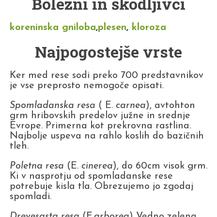
Bolezni in škodljivci
koreninska gniloba
,
plesen
,
kloroza
Najpogostejše vrste
Ker med rese sodi preko 700 predstavnikov
je vse preprosto nemogoče opisati.
Spomladanska resa
( E.
carnea
), avtohton
grm hribovskih predelov južne in srednje
Evrope. Primerna kot prekrovna rastlina.
Najbolje uspeva na rahlo koslih do bazičnih
tleh.
Poletna resa
(E.
cinerea
), do 60cm visok grm.
Ki v nasprotju od spomladanske rese
potrebuje kisla tla. Obrezujemo jo zgodaj
spomladi.
Drevesasta resa
(E.
arborea
) Vedno zelena