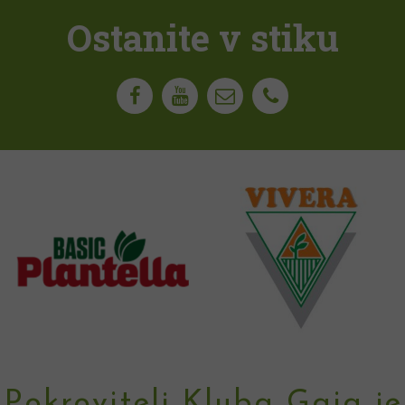
Ostanite v stiku
Pokrovitelj Kluba Gaia je