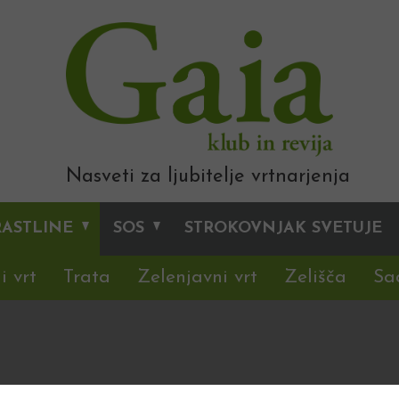
Nasveti za ljubitelje vrtnarjenja
RASTLINE
SOS
STROKOVNJAK SVETUJE
i vrt
Trata
Zelenjavni vrt
Zelišča
Sa