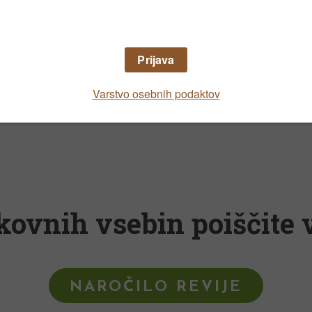
Kombinacije
 slamnikom, preobjedo, dresnijo, gavrami, so
kovnih vsebin poiščite v
NAROČILO REVIJE