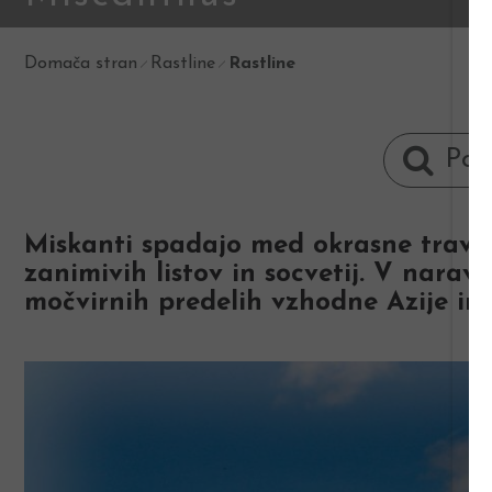
Domača stran
Rastline
Rastline
Miskanti spadajo med okrasne trave. S
zanimivih listov in socvetij. V narav
močvirnih predelih vzhodne Azije in v