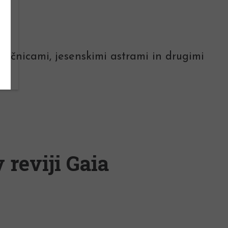
nčnicami, jesenskimi astrami in drugimi
 reviji Gaia