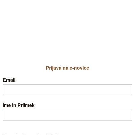
o veličastne in elegantne visoke trave,
i najdemo okoli 20 vrst miskantov, pret
 Afriki.
Miskanti se šopasto r
povešavo rast. Listi s
obarvajo. Iz šopa list
avgusta do pozne jese
latastih socvetjih.