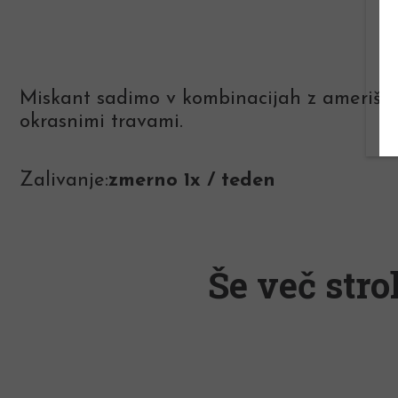
Miskant sadimo v kombinacijah z ameriškim
okrasnimi travami.
Zalivanje:
zmerno 1x / teden
Še več stro