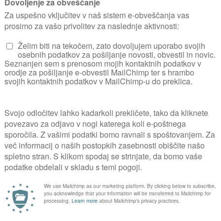
N
Trstikovce ali miskan
polsenco, vendar bod
različna tla, razen ze
Vsake tri leta jih sp
ker so nam tudi kasne
povežemo, da jih sne
največkrat najdemo ki
zrastejo od 120 do 2