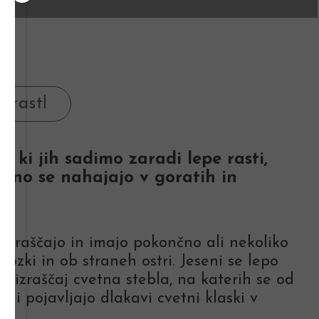
 ki jih sadimo zaradi lepe rasti,
ežno se nahajajo v goratih in
azraščajo in imajo pokončno ali nekoliko
o ozki in ob straneh ostri. Jeseni se lepo
ov izraščaj cvetna stebla, na katerih se od
ni pojavljajo dlakavi cvetni klaski v