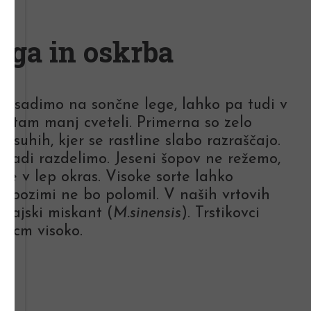
ega in oskrba
te sadimo na sončne lege, lahko pa tudi v
o tam manj cveteli. Primerna so zelo
lo suhih, kjer se rastline slabo razraščajo.
omladi razdelimo. Jeseni šopov ne režemo,
je v lep okras. Visoke sorte lahko
g pozimi ne bo polomil. V naših vrtovih
tajski miskant (
M.sinensis
). Trstikovci
50 cm visoko.