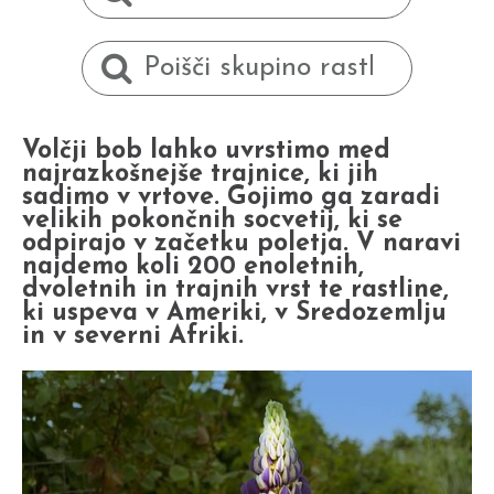
Volčji bob lahko uvrstimo med
najrazkošnejše trajnice, ki jih
sadimo v vrtove. Gojimo ga zaradi
velikih pokončnih socvetij, ki se
odpirajo v začetku poletja. V naravi
najdemo koli 200 enoletnih,
dvoletnih in trajnih vrst te rastline,
ki uspeva v Ameriki, v Sredozemlju
in v severni Afriki.