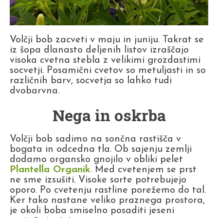
Volčji bob zacveti v maju in juniju. Takrat se
iz šopa dlanasto deljenih listov izraščajo
visoka cvetna stebla z velikimi grozdastimi
socvetji. Posamični cvetov so metuljasti in so
različnih barv, socvetja so lahko tudi
dvobarvna.
Nega in oskrba
Volčji bob sadimo na sončna rastišča v
bogata in odcedna tla. Ob sajenju zemlji
dodamo organsko gnojilo v obliki pelet
Plantella Organik
. Med cvetenjem se prst
ne sme izsušiti. Visoke sorte potrebujejo
oporo. Po cvetenju rastline porežemo do tal.
Ker tako nastane veliko praznega prostora,
je okoli boba smiselno posaditi jeseni