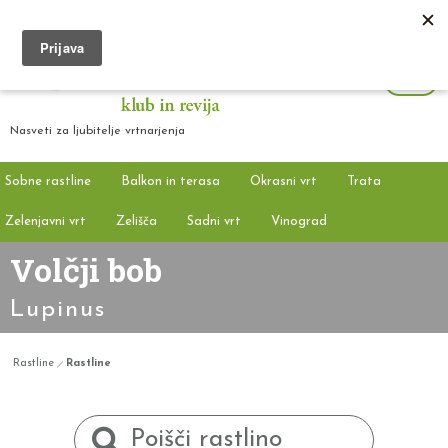
Nasveti za ljubitelje vrtnarjenja
Sobne rastline
Balkon in terasa
Okrasni vrt
Trata
Zelenjavni vrt
Zelišča
Sadni vrt
Vinograd
Volčji bob
Lupinus
Rastline
Rastline