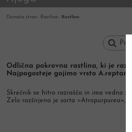
Domača stran
Rastline
Rastline
Odlična pokrovna rastlina, ki je razš
Najpogosteje gojimo vrsto A.reptans 
Skrečnik se hitro razrašča in ima vedno zel
Zelo razširjena je sorta »Atropurpurea«, ki