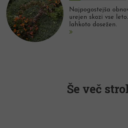
Najpogostejša obnov
urejen skozi vse leto
lahkoto dosežen.
Še več stro