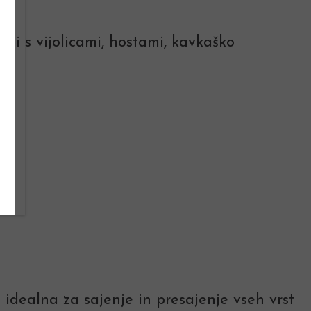
bi s vijolicami, hostami, kavkaško
 idealna za sajenje in presajenje vseh vrst