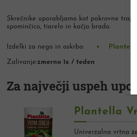
Skrečnike uporabljamo kot pokrovne trajnic
spominčico, tiarelo in kačjo brado.
Izdelki za nego in oskrbo:
Plantell
Zalivanje:
zmerno 1x / teden
Za največji uspeh upor
Plantella V
Univerzalna vrtna ze