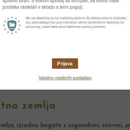
e pod drevesi in grmovnicami. Lepi so v druž
a Vrtna zemlja
,
abite:
rtna zemlja
mlja, izredno bogata z organskimi snovmi, je