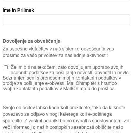
olsenci. Ni izbirčen glede rastišča in vrste t
Nega in oskrba
 pretirano razraščati, nove poganjke poreže
Razmnoževanje
Kombinacije