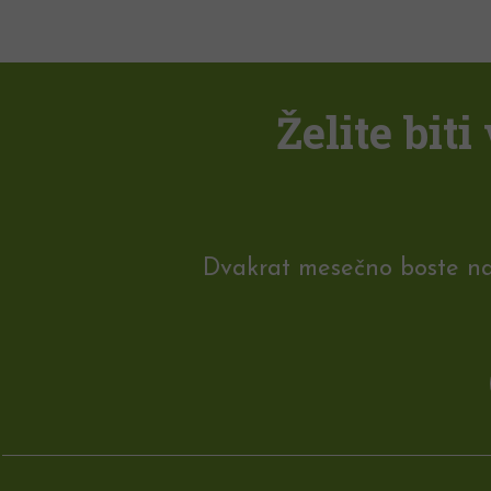
Želite bit
Dvakrat mesečno boste na e