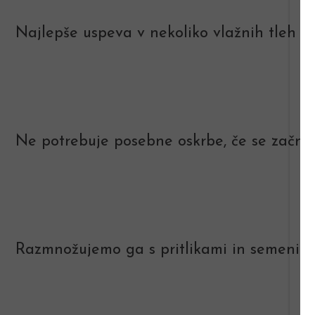
Najlepše uspeva v nekoliko vlažnih tleh v p
Ne potrebuje posebne oskrbe, če se začne
Razmnožujemo ga s pritlikami in semeni.