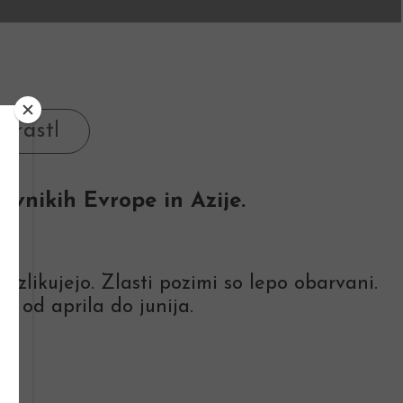
ravnikih Evrope in Azije.
azlikujejo. Zlasti pozimi so lepo obarvani.
ti od aprila do junija.