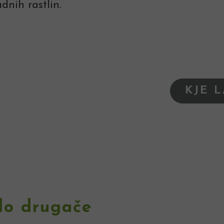
adnih rastlin.
KJE 
lo drugače