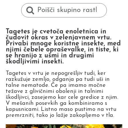
Tagetes je cvetoča enoletnica in
čudovit okras v zelenjavnem vrtu.
Privabi mnoge koristne insekte, med
njimi čebele opraševalke, in tiste, ki
se hranijo z ušmi in drugimi
škodljivimi insekti.
Tagetes v vrtu je nepogrešljiv tudi, ker
razkužuje zemljo, odganja pa tudi uši in
talne nematode. Če pa imamo močne
težave z glivičnimi obolenji in talnimi
škodljivci, zasejemo kar cele gredice z njim.
V mešanih posevkih ga kombiniramo s
kapusnicami. Listno maso pustimo na vrtu
premrzniti, tako jo lažje zakopljemo v tla.