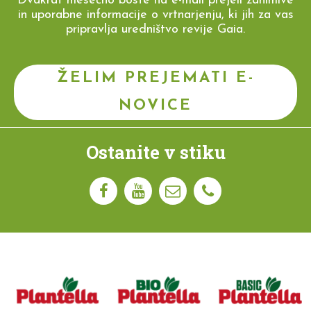
Dvakrat mesečno boste na e-mail prejeli zanimive
in uporabne informacije o vrtnarjenju, ki jih za vas
pripravlja uredništvo revije Gaia.
ŽELIM PREJEMATI E-
NOVICE
Ostanite v stiku