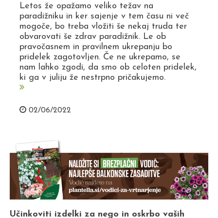
Letos že opažamo veliko težav na
paradižniku in ker sajenje v tem času ni več
mogoče, bo treba vložiti še nekaj truda ter
obvarovati še zdrav paradižnik. Le ob
pravočasnem in pravilnem ukrepanju bo
pridelek zagotovljen. Če ne ukrepamo, se
nam lahko zgodi, da smo ob celoten pridelek,
ki ga v juliju že nestrpno pričakujemo.
02/06/2022
Učinkoviti izdelki za nego in oskrbo vaših