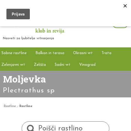
Nasveti za ljubitelje vrtnarjenja
Sobne rastline
Balkon in terasa
Okrasni vrt
Trata
Zelenjavni vrt
Zelišča
Sadni vrt
Vinograd
Moljevka
Plectrathus sp
Rastline
Rastline