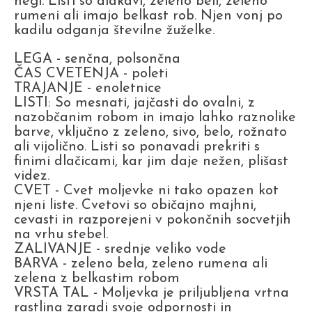
negi. Listi so dlakavi, zeleno beli, zeleno
rumeni ali imajo belkast rob. Njen vonj po
kadilu odganja številne žuželke.
LEGA - senčna, polsončna
ČAS CVETENJA - poleti
TRAJANJE - enoletnice
LISTI: So mesnati, jajčasti do ovalni, z
nazobčanim robom in imajo lahko raznolike
barve, vključno z zeleno, sivo, belo, rožnato
ali vijolično. Listi so ponavadi prekriti s
finimi dlačicami, kar jim daje nežen, plišast
videz.
CVET - Cvet moljevke ni tako opazen kot
njeni liste. Cvetovi so običajno majhni,
cevasti in razporejeni v pokončnih socvetjih
na vrhu stebel.
ZALIVANJE - srednje veliko vode
BARVA - zeleno bela, zeleno rumena ali
zelena z belkastim robom
VRSTA TAL - Moljevka je priljubljena vrtna
rastlina zaradi svoje odpornosti in