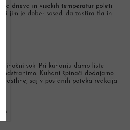
gega dneva in visokih temperatur poleti
ki jim je dober sosed, da zastira tla in
 špinačni sok. Pri kuhanju damo liste
clje odstranimo. Kuhani špinači dodajamo
e rastline, saj v postanih poteka reakcija
ve