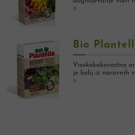
dognojevanje vseh ra
Bio Plantel
Visokokakovostno org
je kalij iz naravnih v