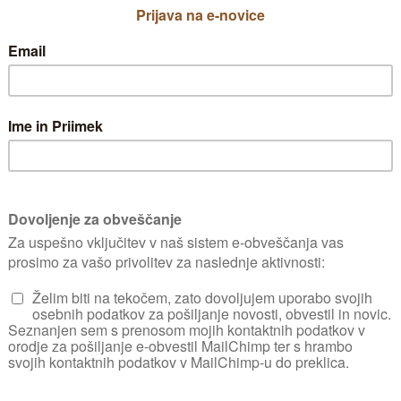
zelo slabo prezimi, 
in tudi listi so bol
sorto. Matador ima s
prezimi, slabše pa
septembra in okto
pobiranje. Temeljn
Plantella Nutrivit
Razmnoževanje