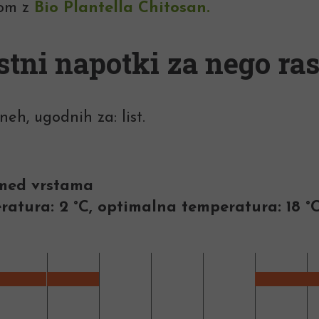
kom z
Bio Plantella Chitosan
.
stni napotki za nego ras
eh, ugodnih za: list.
m med vrstama
atura: 2 °C, optimalna temperatura: 18 °