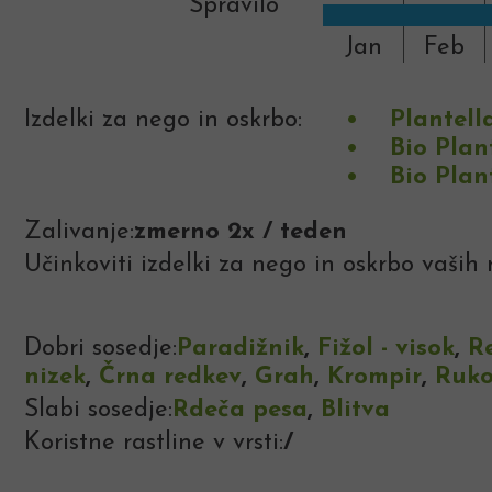
Spravilo
Jan
Feb
Izdelki za nego in oskrbo:
Plantell
Bio Plan
Bio Plan
Zalivanje:
zmerno 2x / teden
Učinkoviti izdelki za nego in oskrbo vaših r
Dobri sosedje:
Paradižnik
,
Fižol - visok
,
R
nizek
,
Črna redkev
,
Grah
,
Krompir
,
Ruko
Slabi sosedje:
Rdeča pesa
,
Blitva
Koristne rastline v vrsti:
/