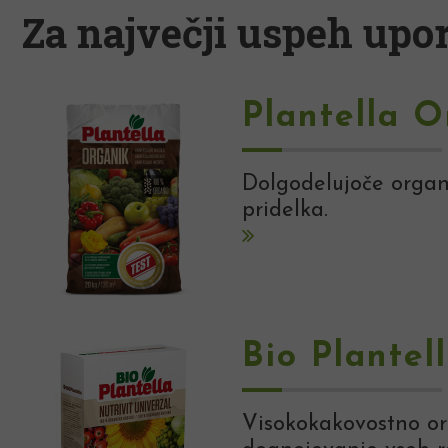
Za največji uspeh upor
Plantella O
Dolgodelujoče organs
pridelka.
Bio Plantel
Visokokakovostno org