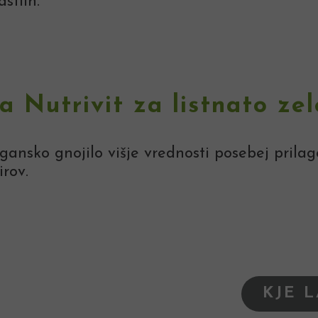
stlin.
la Nutrivit za listnato ze
ansko gnojilo višje vrednosti posebej prilag
irov.
KJE 