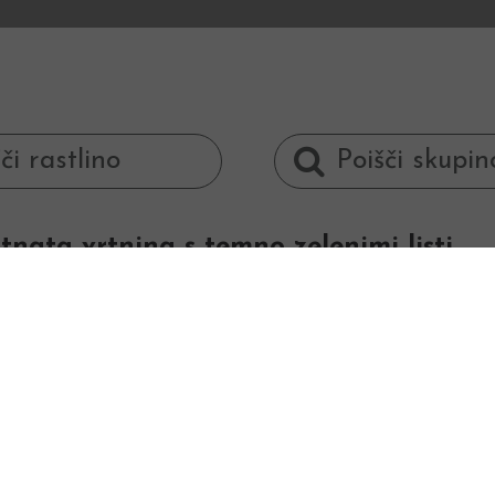
tnata vrtnina s temno zelenimi listi.
N
Špinača je izredno
rahlih tal, zato jo 
Pri nas lahko kupi