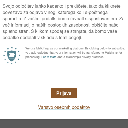
 Sejemo jo spomladi in jeseni, saj zaradi dol
arji uporabljajo kot podsevek tistim vrtninam, 
Uporabna vrednost
vamo sveže. Zelo koristen in krepilen je tudi
imo kar največ koristnih sestavin listov. Pe
cijem, tako da jih telo odstrani. Uživamo svež
za postane, že kuhane jedi iz špinače.
olezni, škodljivci, teža