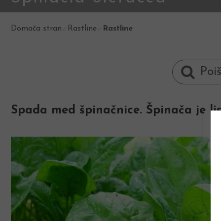
Domača stran
Rastline
Rastline
Spada med špinačnice. Špinača je lis