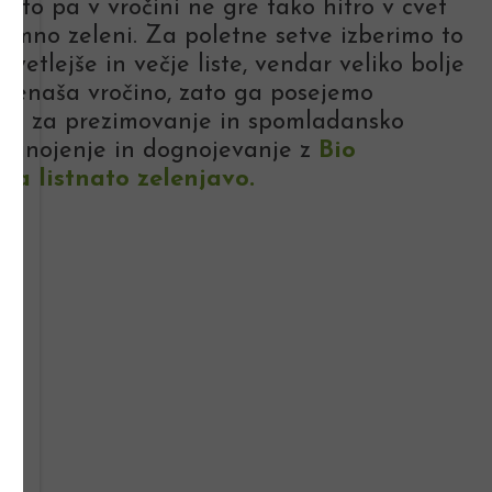
zato pa v vročini ne gre tako hitro v cvet
j temno zeleni. Za poletne setve izberimo to
vetlejše in večje liste, vendar veliko bolje
 prenaša vročino, zato ga posejemo
bra za prezimovanje in spomladansko
o gnojenje in dognojevanje z
Bio
 za listnato zelenjavo
.