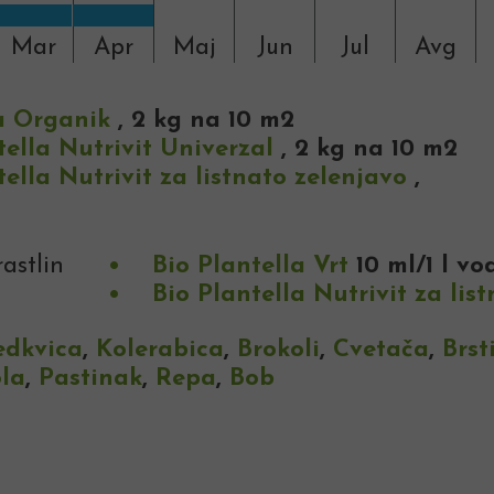
Mar
Apr
Maj
Jun
Jul
Avg
a Organik
, 2 kg na 10 m2
tella Nutrivit Univerzal
, 2 kg na 10 m2
tella Nutrivit za listnato zelenjavo
,
astlin
Bio Plantella Vrt
10 ml/1 l v
Bio Plantella Nutrivit za lis
edkvica
,
Kolerabica
,
Brokoli
,
Cvetača
,
Brst
la
,
Pastinak
,
Repa
,
Bob