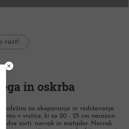
ega in oskrba
 hvaležna za okopavanje in vzdrževanje
sejemo v vrstice, ki so 20 - 25 cm narazen.
mo dve sorti: norvak in matador. Norvak