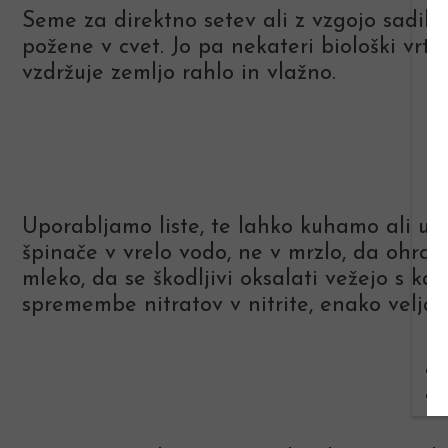
Seme za direktno setev ali z vzgojo sadik.
požene v cvet. Jo pa nekateri biološki vrtn
vzdržuje zemljo rahlo in vlažno.
Uporabljamo liste, te lahko kuhamo ali uži
špinače v vrelo vodo, ne v mrzlo, da ohran
mleko, da se škodljivi oksalati vežejo s kal
spremembe nitratov v nitrite, enako velja 
B