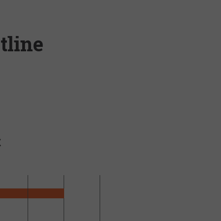
tline
C