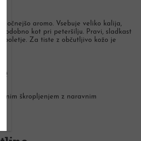
 močnejšo aromo. Vsebuje veliko kalija,
 podobno kot pri peteršilju. Pravi, sladkast
oletje. Za tiste z občutljivo kožo je
ve
ednim škropljenjem z naravnim