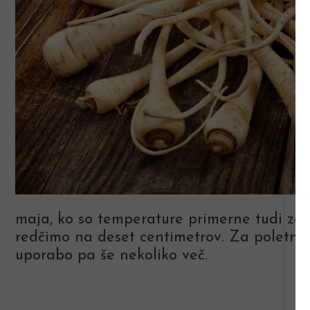
maja, ko so temperature primerne tudi za se
redčimo na deset centimetrov. Za poletno
uporabo pa še nekoliko več.