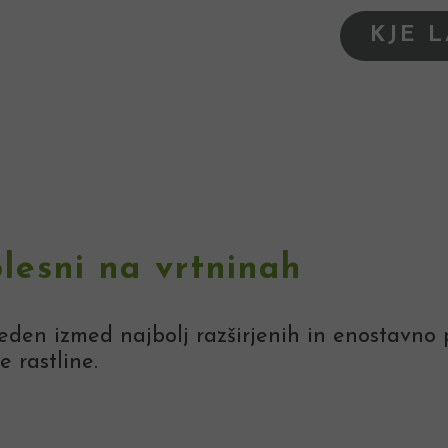
KJE 
lesni na vrtninah
eden izmed najbolj razširjenih in enostavno p
 rastline.