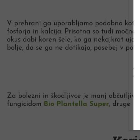
V prehrani ga uporabljamo podobno kot pete
fosforja in kalcija. Prisotna so tudi močna
okus dobi koren šele, ko ga nekajkrat ujam
bolje, da se ga ne dotikajo, posebej v polet
B
Za bolezni in škodljivce je manj občutljiv k
fungicidom
Bio Plantella Super
,
druge bol