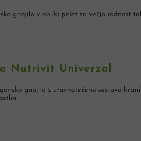
ko gnojilo v obliki pelet za večjo rodnost tal
la Nutrivit Univerzal
ansko gnojilo z uravnoteženo sestavo hranil
stlin.