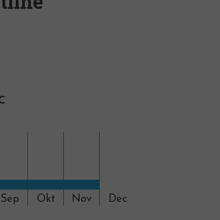
tline
C
Sep
Okt
Nov
Dec