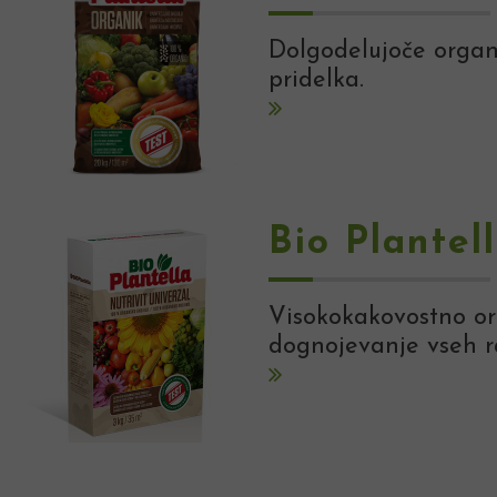
Dolgodelujoče organs
pridelka.
Bio Plantel
Visokokakovostno org
dognojevanje vseh ra