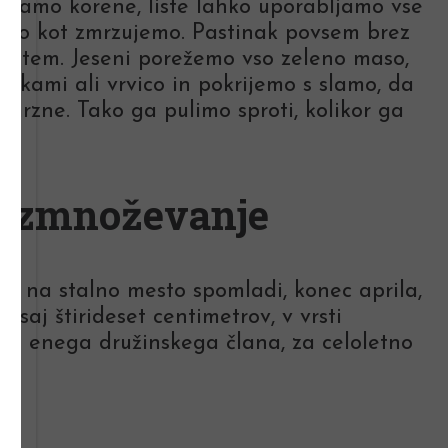
vljamo korene, liste lahko uporabljamo vse
ušimo kot zmrzujemo. Pastinak povsem brez
rostem. Jeseni porežemo vso zeleno maso,
lčkami ali vrvico in pokrijemo s slamo, da
mrzne. Tako ga pulimo sproti, kolikor ga
azmnoževanje
t na stalno mesto spomladi, konec aprila,
saj štirideset centimetrov, v vrsti
na enega družinskega člana, za celoletno