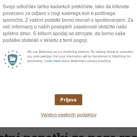
ršilj, le v veliko manjših količinah, saj ima
 eterična olja. Njegovo zdravilno delovanje je
e mraz, kljub temu ga lahko uporabljamo vse p
ni vročini, saj lahko povzroči alergije.
olezni, škodljivci, teža
ot peteršilj,
pepelasto plesen
preprečimo z r
ezni pa se ga le redkokdaj lotijo.