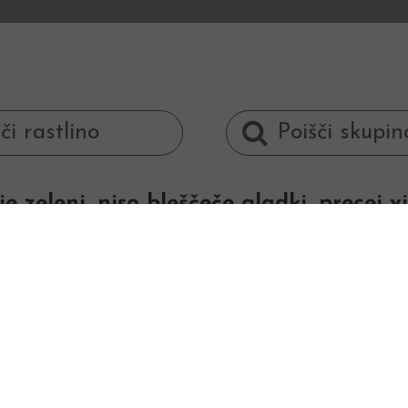
zeleni, niso bleščeče gladki, precej višj
 velika aromatična bela korenina.
N
Potrebuje še manj v
globoka, kljub temu