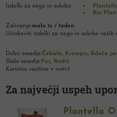
Izdelki za nego in oskrbo:
Plantell
Bio Plan
Zalivanje:
malo 1x / teden
Učinkoviti izdelki za nego in oskrbo vaših r
Dobri sosedje:
Čebula
,
Krompir
,
Rdeča pe
Slabi sosedje:
Por
,
Radič
Koristne rastline v vrsti:
/
Za največji uspeh upor
Plantella O