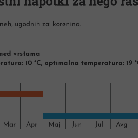
stni napotki za nego ras
neh, ugodnih za: korenina.
m med vrstama
atura: 10 °C, optimalna temperatura: 19 °
Mar
Apr
Maj
Jun
Jul
Avg