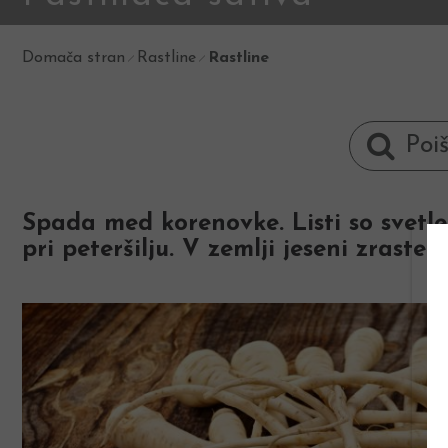
Domača stran
Rastline
Rastline
Spada med korenovke. Listi so svetleje 
pri peteršilju. V zemlji jeseni zraste