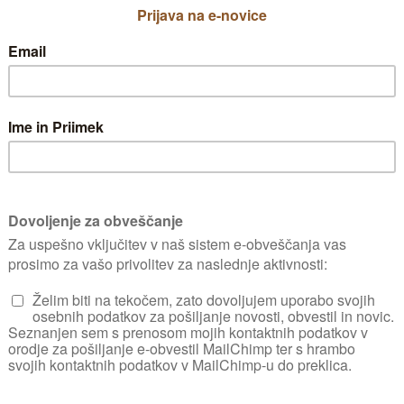
vode. V jeseni spra
poletje, raje jih s
težav prezimi na p
vrste označimo s pa
zemlja pozimi ne za
potrebujemo.
R
Sejemo ga naravnos
tev peteršilja. Medvrstne razdalje naj bodo v
 uporabo posejemo do petdeset centimetrov 
Uporabna vrednost