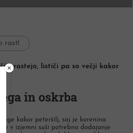
i zrastejo, lističi pa so večji kakor
ega in oskrba
lage kakor peteršilj, saj je korenina
 je v izjemni suši potrebno dodajanje