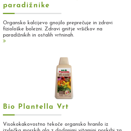
paradižnike
Organsko kalcijevo gnojilo preprečuje in zdravi
fiziološke bolezni. Zdravi gnitje vršičkov na
paradižnikih in ostalih vrtninah.
Bio Plantella Vrt
Visokokakovostno tekoče organsko hranilo iz
izvlečka morskih alg z dodanimi vitamini poskrbi za