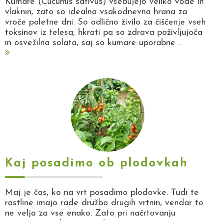
Kumare (Cucumis sativus) vsebujejo veliko vode in
vlaknin, zato so idealna vsakodnevna hrana za
vroče poletne dni. So odlično živilo za čiščenje vseh
toksinov iz telesa, hkrati pa so zdrava poživljujoča
in osvežilna solata, saj so kumare uporabne ...
Kaj posadimo ob plodovkah
Maj je čas, ko na vrt posadimo plodovke. Tudi te
rastline imajo rade družbo drugih vrtnin, vendar to
ne velja za vse enako. Zato pri načrtovanju