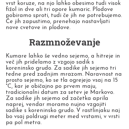
vrst koruze, na njo lahko obesimo tudi visok
fižol in dve ali tri opore kumaric. Plodove
pobiramo sproti, tudi če jih ne potrebujemo.
Če jih zapustimo, prenehajo nastavljati
nove cvetove in plodove.
Razmnoževanje
Kumare lahko še vedno sejemo, a hitreje in
več jih pridelamo z vzgojo sadik s
koreninsko grudo. Za sadike jih sejemo tri
tedne pred zadnjim mrazom. Naravnost na
prosto sejemo, ko se tla ogrejejo vsaj na 15
°C, kar je običajno po prvem maju,
tradicionalni datum za setev je Markovo.
Za sadike jih sejemo od začetka aprila
naprej, vendar moramo nujno vzgojiti
sadike s koreninsko grudo. V rastlinjaku naj
bo vsaj poldrugi meter med vrstami, v vrsti
pa pol metra.