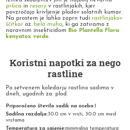
Izmed škodljivcev jim je najbolj nevarna
pršica
in
resarji
v rastlinjakih, kjer
povzročajo krivljenje plodov solatnih kumar.
Na prostem je lahko zoprn tudi
rastlinjakov
ščitkar
oz.
bela muha
, ki ga zatiramo z
naravnim insekticidom
Bio Plantella Flora
kenyatox verde
.
Koristni napotki za nego
rastline
Po setvenem koledarju rastlino sadimo v
dneh, ugodnih za: plod.
Priporočeno število sadik na osebo:
1
Sadilna razdalja:
30.0 cm v vrsti, 30.0 cm med
vrstama
Temperatura za sajenje:
minimalna temperatura: