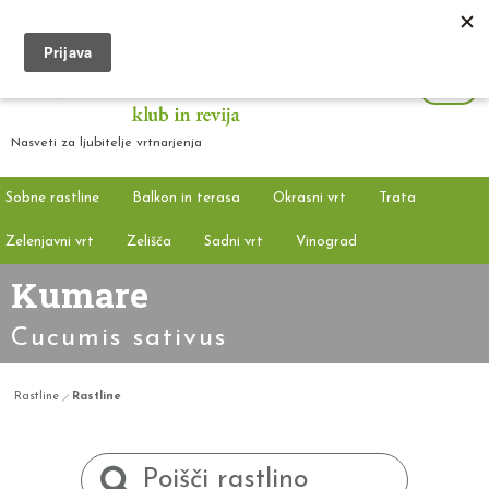
Nasveti za ljubitelje vrtnarjenja
Sobne rastline
Balkon in terasa
Okrasni vrt
Trata
Zelenjavni vrt
Zelišča
Sadni vrt
Vinograd
Kumare
Cucumis sativus
Rastline
Rastline