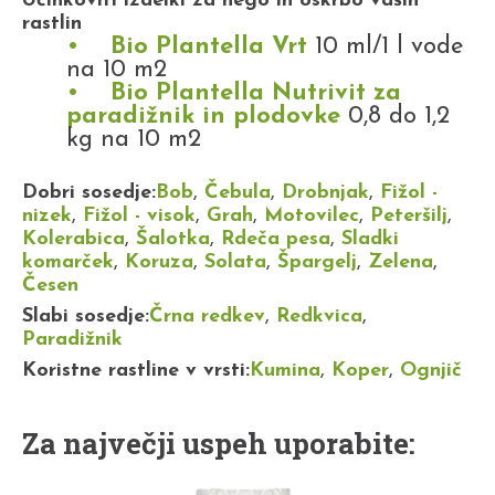
Učinkoviti izdelki za nego in oskrbo vaših
rastlin
Bio Plantella Vrt
10 ml/1 l vode
na 10 m2
Bio Plantella Nutrivit za
paradižnik in plodovke
0,8 do 1,2
kg na 10 m2
Dobri sosedje:
Bob
,
Čebula
,
Drobnjak
,
Fižol -
nizek
,
Fižol - visok
,
Grah
,
Motovilec
,
Peteršilj
,
Kolerabica
,
Šalotka
,
Rdeča pesa
,
Sladki
komarček
,
Koruza
,
Solata
,
Špargelj
,
Zelena
,
Česen
Slabi sosedje:
Črna redkev
,
Redkvica
,
Paradižnik
Koristne rastline v vrsti:
Kumina
,
Koper
,
Ognjič
Za največji uspeh uporabite: