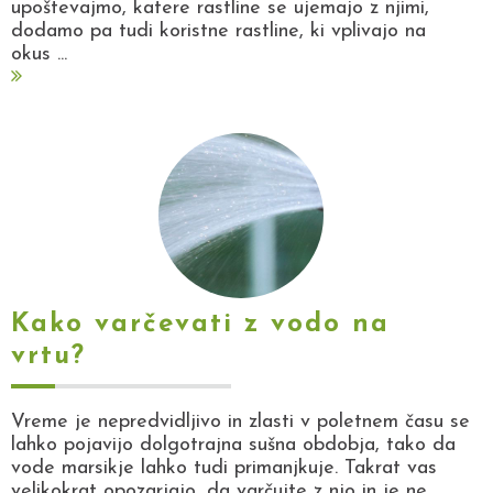
upoštevajmo, katere rastline se ujemajo z njimi,
dodamo pa tudi koristne rastline, ki vplivajo na
okus ...
Kako varčevati z vodo na
vrtu?
Vreme je nepredvidljivo in zlasti v poletnem času se
lahko pojavijo dolgotrajna sušna obdobja, tako da
vode marsikje lahko tudi primanjkuje. Takrat vas
velikokrat opozarjajo, da varčujte z njo in je ne