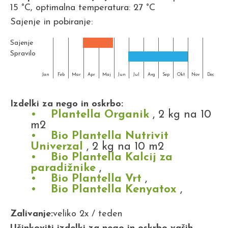
15 °C, optimalna temperatura: 27 °C
Sajenje in pobiranje:
Sajenje
Spravilo
Jan
Feb
Mar
Apr
Maj
Jun
Jul
Avg
Sep
Okt
Nov
Dec
Izdelki za nego in oskrbo:
Plantella Organik
, 2 kg na 10
m2
Bio Plantella Nutrivit
Univerzal
, 2 kg na 10 m2
Bio Plantella Kalcij za
paradižnike
,
Bio Plantella Vrt
,
Bio Plantella Kenyatox
,
Zalivanje:
veliko 2x / teden