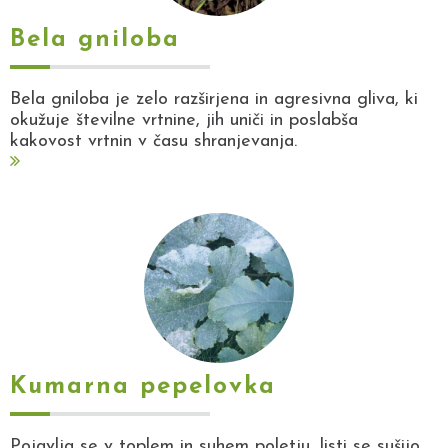
Bela gniloba
Bela gniloba je zelo razširjena in agresivna gliva, ki
okužuje številne vrtnine, jih uniči in poslabša
kakovost vrtnin v času shranjevanja.
Kumarna pepelovka
Pojavlja se v toplem in suhem poletju, listi se sušijo