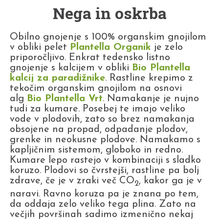
Nega in oskrba
Obilno gnojenje s 100% organskim gnojilom
v obliki pelet
Plantella Organik
je zelo
priporočljivo. Enkrat tedensko listno
gnojenje s kalcijem v obliki
Bio Plantella
kalcij za paradižnike
. Rastline krepimo z
tekočim organskim gnojilom na osnovi
alg
Bio Plantella Vrt
. Namakanje je nujno
tudi za kumare. Posebej te imajo veliko
vode v plodovih, zato so brez namakanja
obsojene na propad, odpadanje plodov,
grenke in neokusne plodove. Namakamo s
kapljičnim sistemom, globoko in redno.
Kumare lepo rastejo v kombinaciji s sladko
koruzo. Plodovi so čvrstejši, rastline pa bolj
zdrave, če je v zraki več CO
, kakor ga je v
2
naravi. Ravno koruza pa je znana po tem,
da oddaja zelo veliko tega plina. Zato na
večjih površinah sadimo izmenično nekaj