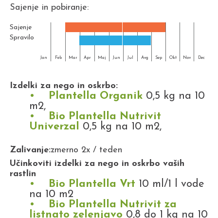
Sajenje in pobiranje:
Sajenje
Spravilo
Jan
Feb
Mar
Apr
Maj
Jun
Jul
Avg
Sep
Okt
Nov
Dec
Izdelki za nego in oskrbo:
Plantella Organik
0,5 kg na 10
m2,
Bio Plantella Nutrivit
Univerzal
0,5 kg na 10 m2,
Zalivanje:
zmerno 2x / teden
Učinkoviti izdelki za nego in oskrbo vaših
rastlin
Bio Plantella Vrt
10 ml/1 l vode
na 10 m2
Bio Plantella Nutrivit za
listnato zelenjavo
0,8 do 1 kg na 10