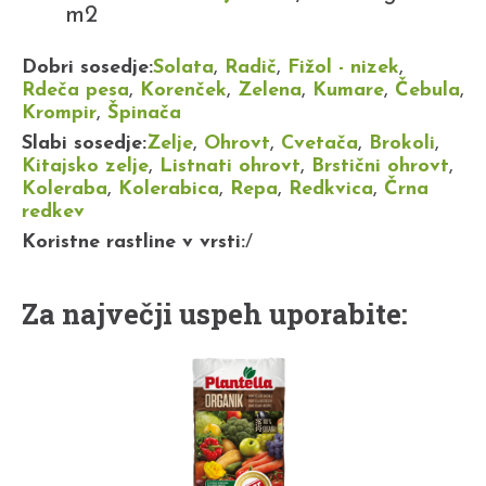
m2
Dobri sosedje:
Solata
,
Radič
,
Fižol - nizek
,
Rdeča pesa
,
Korenček
,
Zelena
,
Kumare
,
Čebula
,
Krompir
,
Špinača
Slabi sosedje:
Zelje
,
Ohrovt
,
Cvetača
,
Brokoli
,
Kitajsko zelje
,
Listnati ohrovt
,
Brstični ohrovt
,
Koleraba
,
Kolerabica
,
Repa
,
Redkvica
,
Črna
redkev
Koristne rastline v vrsti:
/
Za največji uspeh uporabite: