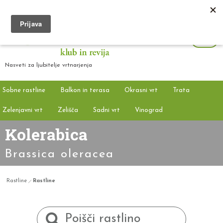
Nasveti za ljubitelje vrtnarjenja
Sobne rastline
Balkon in terasa
Okrasni vrt
Trata
Zelenjavni vrt
Zelišča
Sadni vrt
Vinograd
Kolerabica
Brassica oleracea
Rastline
Rastline