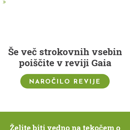
Še več strokovnih vsebin
poiščite v reviji Gaia
NAROČILO REVIJE
Želite biti vedno na tekočem o