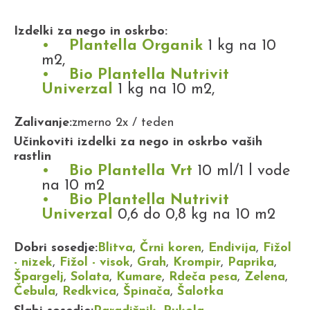
Izdelki za nego in oskrbo:
Plantella Organik
1 kg na 10
m2,
Bio Plantella Nutrivit
Univerzal
1 kg na 10 m2,
Zalivanje:
zmerno 2x / teden
Učinkoviti izdelki za nego in oskrbo vaših
rastlin
Bio Plantella Vrt
10 ml/1 l vode
na 10 m2
Bio Plantella Nutrivit
Univerzal
0,6 do 0,8 kg na 10 m2
Dobri sosedje:
Blitva
,
Črni koren
,
Endivija
,
Fižol
- nizek
,
Fižol - visok
,
Grah
,
Krompir
,
Paprika
,
Špargelj
,
Solata
,
Kumare
,
Rdeča pesa
,
Zelena
,
Čebula
,
Redkvica
,
Špinača
,
Šalotka