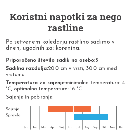
Koristni napotki za nego
rastline
Po setvenem koledarju rastlino sadimo v
dneh, ugodnih za: korenina.
Priporočeno število sadik na osebo:
5
Sadilna razdalja:
20.0 cm v vrsti, 30.0 cm med
vrstama
Temperatura za sajenje:
minimalna temperatura: 4
°C, optimalna temperatura: 16 °C
Sajenje in pobiranje:
Sajenje
Spravilo
Jan
Feb
Mar
Apr
Maj
Jun
Jul
Avg
Sep
Okt
Nov
Dec