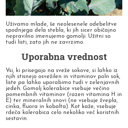
Uživamo mlade, še neolesenele odebelitve
spodnjega dela stebla, ki jih sicer običajno
nepravilno imenujemo gomolji. Užitni so
tudi listi, zato jih ne zavrzimo.
Uporabna vrednost
Vsi, ki prisegajo na sveže sokove, si lahko iz
njih stisnejo osvežilen in vitaminov poln sok,
liste pa lahko uporabimo tudi v zelenjavnih
jedeh. Gomolj kolerabice vsebuje večino
pomembnih vitaminov (razen vitamina H in
E) ter mineralnih snovi (ne vsebuje žvepla,
cinka, fluora in kobalta). Kot kaže, vsebuje
rdeča kolerabica celo nekoliko več koristnih
sestavin.