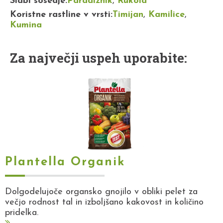
Slabi sosedje:
Paradižnik
,
Rukola
Koristne rastline v vrsti:
Timijan
,
Kamilice
,
Kumina
Za največji uspeh uporabite:
Plantella Organik
Dolgodelujoče organsko gnojilo v obliki pelet za
večjo rodnost tal in izboljšano kakovost in količino
pridelka.