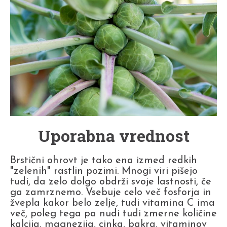
Uporabna vrednost
Brstični ohrovt je tako ena izmed redkih
"zelenih" rastlin pozimi. Mnogi viri pišejo
tudi, da zelo dolgo obdrži svoje lastnosti, če
ga zamrznemo. Vsebuje celo več fosforja in
žvepla kakor belo zelje, tudi vitamina C ima
več, poleg tega pa nudi tudi zmerne količine
kalcija, magnezija, cinka, bakra, vitaminov