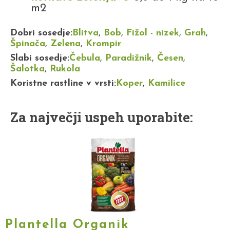
m2
Dobri sosedje:
Blitva
,
Bob
,
Fižol - nizek
,
Grah
,
Špinača
,
Zelena
,
Krompir
Slabi sosedje:
Čebula
,
Paradižnik
,
Česen
,
Šalotka
,
Rukola
Koristne rastline v vrsti:
Koper
,
Kamilice
Za največji uspeh uporabite:
Plantella Organik