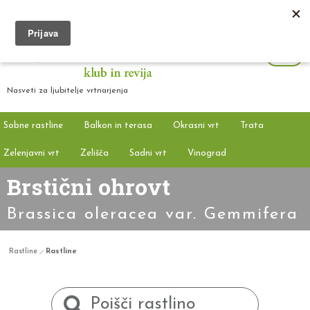
Nasveti za ljubitelje vrtnarjenja
Sobne rastline
Balkon in terasa
Okrasni vrt
Trata
Zelenjavni vrt
Zelišča
Sadni vrt
Vinograd
Brstični ohrovt
Brassica oleracea var. Gemmifera
Rastline
Rastline