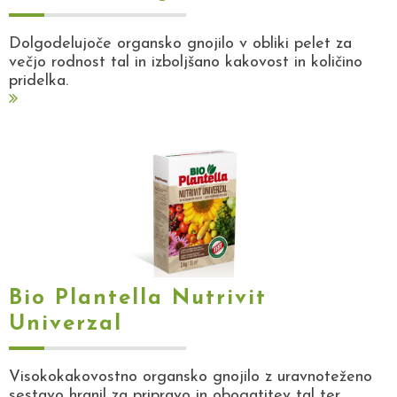
Dolgodelujoče organsko gnojilo v obliki pelet za
večjo rodnost tal in izboljšano kakovost in količino
pridelka.
Bio Plantella Nutrivit
Univerzal
Visokokakovostno organsko gnojilo z uravnoteženo
sestavo hranil za pripravo in obogatitev tal ter