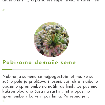
družino križnic, ki pa so res super živila, o katerih se
...
Pobiramo domače seme
Nabiranja semena se najpogosteje lotimo, ko se
začne poletje približevati jeseni, saj takrat najbolje
opazimo spremembe na naših rastlinah. Če pustimo
kakšen plod dlje časa na rastlini, hitro opazimo
spremembe v barvi in povrhnjici. Potrebno je ...