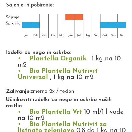
Sajenje in pobiranje:
Sajenje
Spravilo
Jan
Feb
Mar
Apr
Maj
Jun
Jul
Avg
Sep
Okt
Nov
Dec
Izdelki za nego in oskrbo:
Plantella Organik
, 1 kg na 10
m2
Bio Plantella Nutrivit
Univerzal
, 1 kg na 10 m2
Zalivanje:
zmerno 2x / teden
Učinkoviti izdelki za nego in oskrbo vaših
rastlin
Bio Plantella Vrt
10 ml/1 l vode
na 10 m2
Bio Plantella Nutrivit za
listnato zelenjavo
0,8 do 1 kg na 10