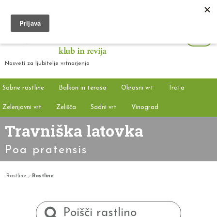
Nasveti za ljubitelje vrtnarjenja
Sobne rastline
Balkon in terasa
Okrasni vrt
Trata
Zelenjavni vrt
Zelišča
Sadni vrt
Vinograd
Travniška latovka
Poa pratensis
Rastline
Rastline