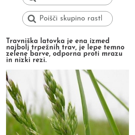
Travniška latovka je ena izmed
najbolj trpežnih trav, je lepe temno
zelene barve, odporna proti mrazu
in nizki rezi.