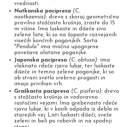
vrednosti.
Nutkanska pacipresa
(C.
nootkaensis):
drevo s skoraj geometrično
pravilno stožčasto krošnjo, zraste do 15
m višine. Ima luskaste in dišeče sivo
zelene liste, ki so na šopasto razvejanih
visečih končnih poganjkih. Sorta
"
Pendula"
ima močno upognjene
povešave olistane poganjke.
Japonska pacipresa
(C. obtusa)
: ima
vlaknato rdeče rjavo lubje, ter luskaste
dišeče in temno zelene poganjke, ki so
ob strani svetlo srebrno progasti in
imajo privihan vrh.
Graškasta pacipresa
(C. pisifera):
drevo
s stožčasto krošnjo in vodoravno
rastočimi vejami. Ima grebenasto rdeče
rjavo lubje, ki v kosih odpada iz debla in
starejših vej. Listi luskasti dišeči, sveže
zeleni in beli po robovih in na spodnji
strani.