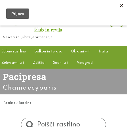
Nasveti za ljubitelje vrtnarjenja
Sobne rastline
Balkon in terasa
Okrasni vrt
Trata
Zelenjavni vrt
Zelišča
Sadni vrt
Vinograd
Pacipresa
Chamaecyparis
Rastline
Rastline