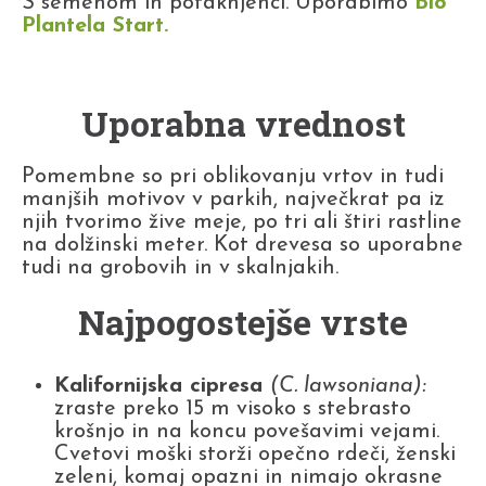
S semenom in potaknjenci. Uporabimo
Bio
Plantela Start
.
Uporabna vrednost
Pomembne so pri oblikovanju vrtov in tudi
manjših motivov v parkih, največkrat pa iz
njih tvorimo žive meje, po tri ali štiri rastline
na dolžinski meter. Kot drevesa so uporabne
tudi na grobovih in v skalnjakih.
Najpogostejše vrste
Kalifornijska cipresa
(C. lawsoniana):
zraste preko 15 m visoko s stebrasto
krošnjo in na koncu povešavimi vejami.
Cvetovi moški storži opečno rdeči, ženski
zeleni, komaj opazni in nimajo okrasne