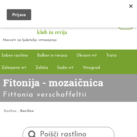
Nasveti za ljubitelje vrtnarjenja
Sobne rastline
Balkon in terasa
Okrasni vrt
Trata
Zelenjavni vrt
Zelišča
Sadni vrt
Vinograd
Fitonija - mozaičnica
Fittonia verschaffeltii
Rastline
Rastline