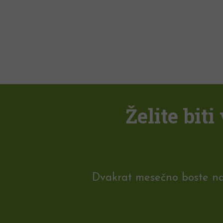
Želite bit
Dvakrat mesečno boste na e