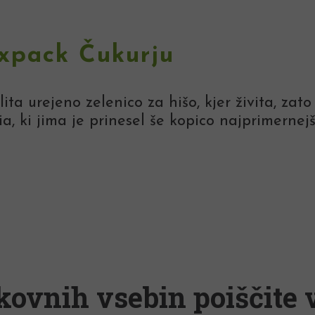
ixpack Čukurju
lita urejeno zelenico za hišo, kjer živita, za
 ki jima je prinesel še kopico najprimernejši
kovnih vsebin poiščite v