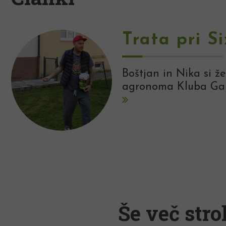
Trata pri S
Boštjan in Nika si že
agronoma Kluba Gaia,
Še več stro