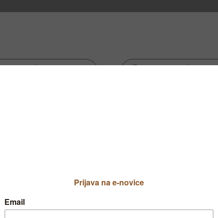
kih državah.
 ima 4-8 cm dolge mesnate žličasto oblikova
tarih rastlinah se na koncu stebel razvijejo 