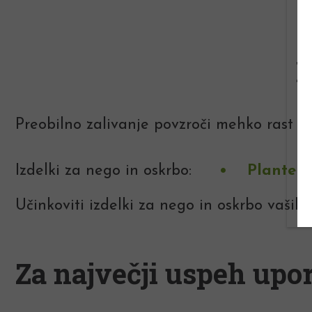
B
Preobilno zalivanje povzroči mehko rast in
Izdelki za nego in oskrbo:
Plantell
Učinkoviti izdelki za nego in oskrbo vaših r
Za največji uspeh upor