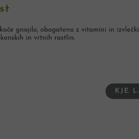
st
oče gnojilo, obogateno z vitamini in izvlečki
konskih in vrtnih rastlin.
KJE 