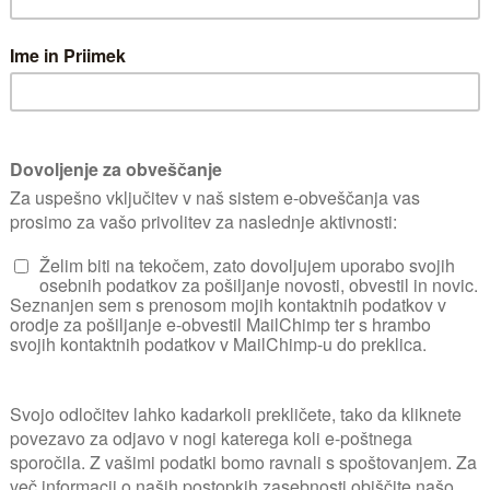
Neposredno sonce v
10 stopinj, optimaln
N
V rastnem obdobju n
Gnojimo z gnojilo
R
Iz semen, spomladi i
potaknjenci.