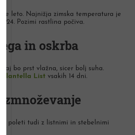
se leto. Najnižja zimska temperatura je
a 24. Pozimi rastlina počiva.
ega in oskrba
aj bo prst vlažna, sicer bolj suha.
m
Plantella List
vsakih 14 dni.
azmnoževanje
n poleti tudi z listnimi in stebelnimi