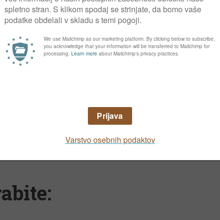
olezni, škodljivci, teža
 hiranje rastline. Premalo svetlobe povzroči 
a List
,
astlin
Plantella List
abite: