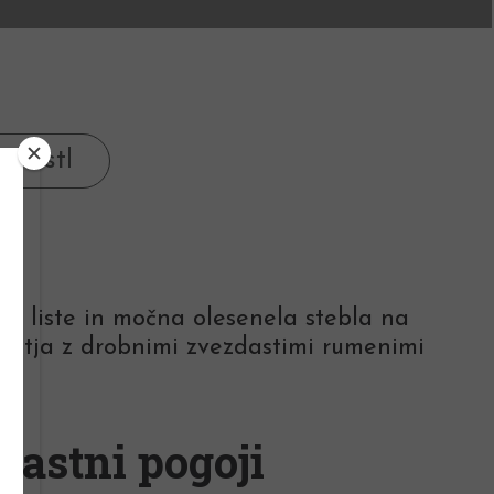
ne liste in močna olesenela stebla na
socvetja z drobnimi zvezdastimi rumenimi
Rastni pogoji