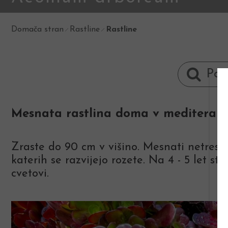
Domača stran
Rastline
Rastline
Mesnata rastlina doma v mediterans
Zraste do 90 cm v višino. Mesnati netresk
katerih se razvijejo rozete. Na 4 - 5 let s
cvetovi.