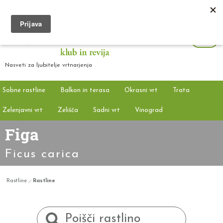
Nasveti za ljubitelje vrtnarjenja
Sobne rastline
Balkon in terasa
Okrasni vrt
Trata
Zelenjavni vrt
Zelišča
Sadni vrt
Vinograd
Figa
Ficus carica
Rastline
Rastline