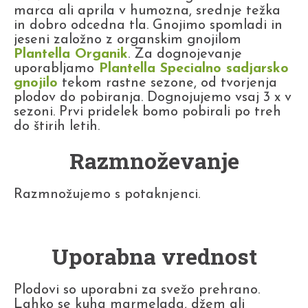
marca ali aprila v humozna, srednje težka
in dobro odcedna tla. Gnojimo spomladi in
jeseni založno z organskim gnojilom
Plantella Organik
. Za dognojevanje
uporabljamo
Plantella Specialno sadjarsko
gnojilo
tekom rastne sezone, od tvorjenja
plodov do pobiranja. Dognojujemo vsaj 3 x v
sezoni. Prvi pridelek bomo pobirali po treh
do štirih letih.
Razmnoževanje
Razmnožujemo s potaknjenci.
Uporabna vrednost
Plodovi so uporabni za svežo prehrano.
Lahko se kuha marmelada, džem ali