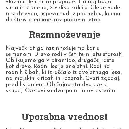
vlažnih tleh hitro propade. Tla naj bodo
suha in apnena, z veliko kalcija. Glede vode
ni zahteven, uspeva tudi v podnebju, ki ima
do štiristo milimetrov padavin letno.
Razmnoževanje
Največkrat ga razmnožujemo kar s
semenom. Drevo rodi v četrtem letu starosti.
Oblikujemo ga v piramido, drugače raste
kot drevo. Rodni les je enoletni. Rodi na
rodnih šibah, ki izraščajo iz dveletnega lesa,
na majskih kiticah in rozetah. Cveti zgodaj,
pred listanjem. Običajno sta dva cveta
skupaj. Cvetovi so dvospolni in avtosterilni.
Uporabna vrednost