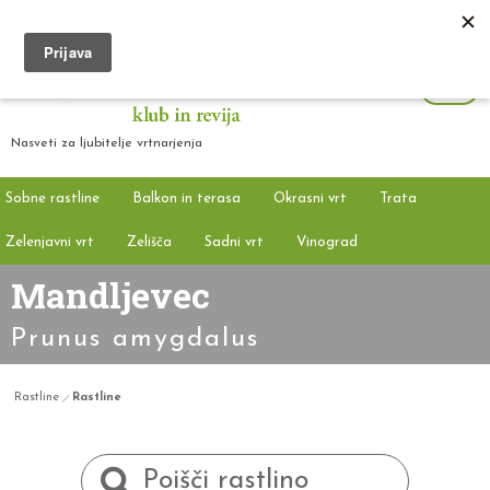
Nasveti za ljubitelje vrtnarjenja
Sobne rastline
Balkon in terasa
Okrasni vrt
Trata
Zelenjavni vrt
Zelišča
Sadni vrt
Vinograd
Mandljevec
Prunus amygdalus
Rastline
Rastline