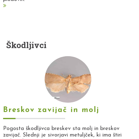
Škodljivci
Breskov zavijač in molj
Pogosta škodljivca breskev sta molj in breskov
zavijač. Slednji je sivorjavi metuljček, ki ima štiri