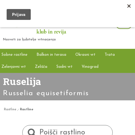
Nasveti za ljubitelje vrtnarjenja
Sobne rastline
Balkon in terasa
Okrasni vrt
Trata
Zelenjavni vrt
Zelišča
Sadni vrt
Vinograd
Ruselija
Russelia equisetiformis
Rastline
Rastline