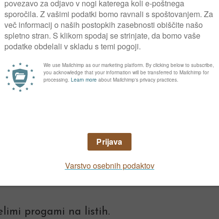
 narežemo na 12 do 15 cm dolge kose in jih pl
i nove liste in takrat jih posadimo v majhne 
Bolezni in škodljivci
Sorte
limi progami na listih.