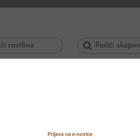
živi tudi v najslabših razmerah.
e barve. Pri nekaterih sortah so listi rumeno 
eniko, ki se razrašča plitvo vodoravno.