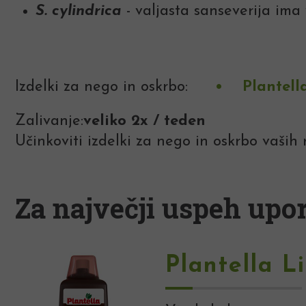
S. cylindrica
- valjasta sanseverija ima 
Izdelki za nego in oskrbo:
Plantell
Zalivanje:
veliko 2x / teden
Učinkoviti izdelki za nego in oskrbo vaših r
Za največji uspeh upor
Plantella Li