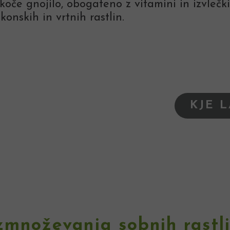
oče gnojilo, obogateno z vitamini in izvlečki
konskih in vrtnih rastlin.
KJE 
zmnoževanja sobnih rastl