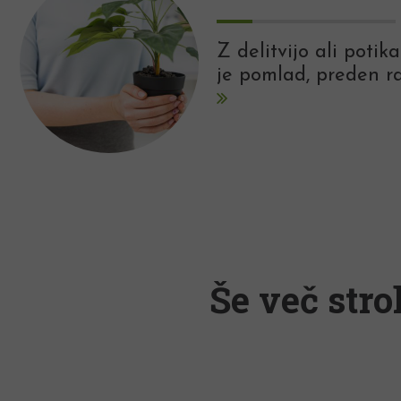
Z delitvijo ali poti
je pomlad, preden ra
Še več stro