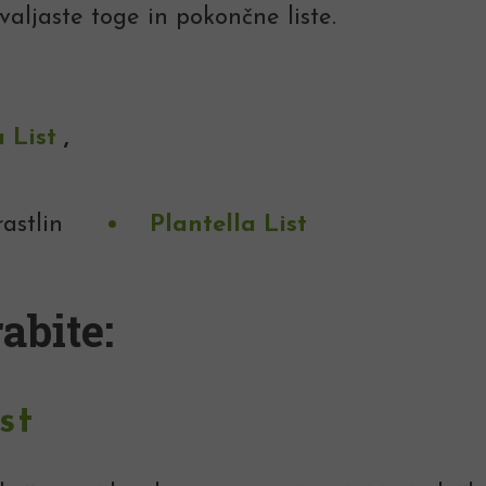
valjaste toge in pokončne liste.
a List
,
astlin
Plantella List
abite:
st