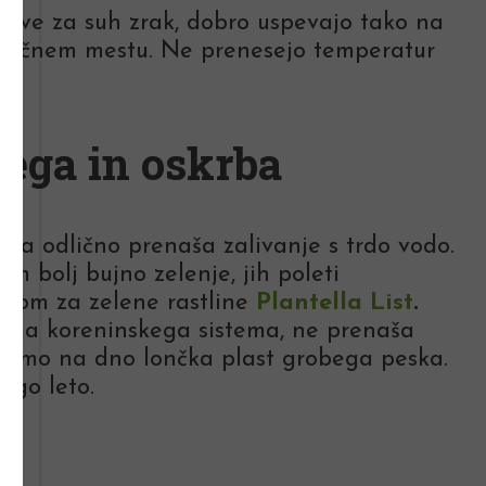
jive za suh zrak, dobro uspevajo tako na
senčnem mestu. Ne prenesejo temperatur
ega in oskrba
 da odlično prenaša zalivanje s trdo vodo.
čim bolj bujno zelenje, jih poleti
ilom za zelene rastline
Plantella List
.
tega koreninskega sistema, ne prenaša
 damo na dno lončka plast grobega peska.
ugo leto.