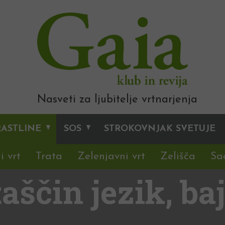
Nasveti za ljubitelje vrtnarjenja
RASTLINE
SOS
STROKOVNJAK SVETUJE
i vrt
Trata
Zelenjavni vrt
Zelišča
Sa
taščin jezik, b