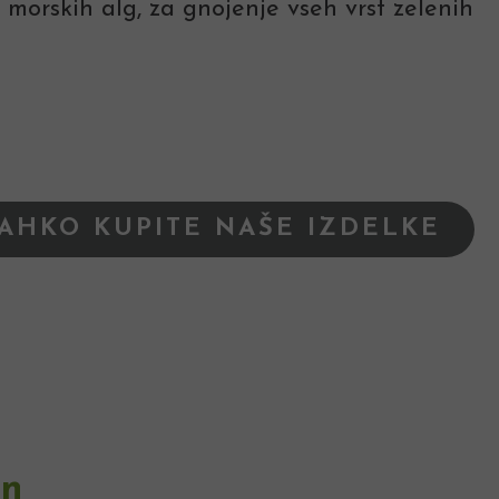
 morskih alg, za gnojenje vseh vrst zelenih
LAHKO KUPITE NAŠE IZDELKE
in