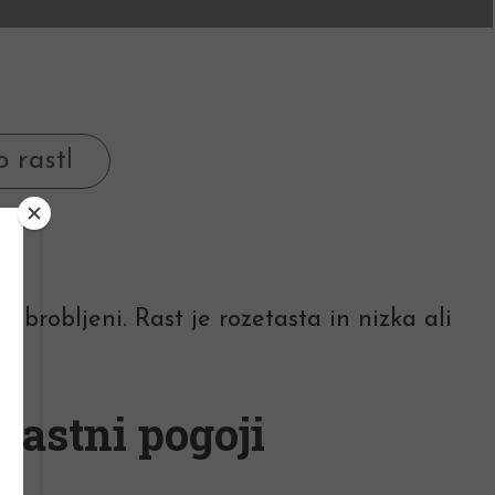
obrobljeni. Rast je rozetasta in nizka ali
Rastni pogoji