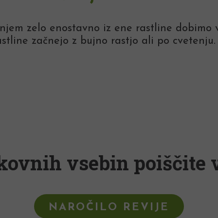
kanjem zelo enostavno iz ene rastline dobimo
stline začnejo z bujno rastjo ali po cvetenju.
kovnih vsebin poiščite v
NAROČILO REVIJE