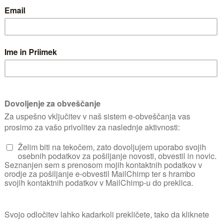
So povsem neobčutl
sončnem kot tudi 
pod 13 stopinj.
N
Odlikuje se po tem,
Da rastline tvorijo 
dognojujemo z gnoj
Zaradi slabo razvi
stoječe vode, zato
Presajamo vsako dr
Razmnoževanje