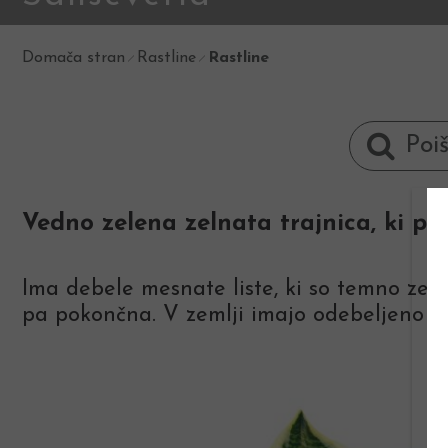
Domača stran
Rastline
Rastline
Vedno zelena zelnata trajnica, ki pre
Ima debele mesnate liste, ki so temno zelen
pa pokončna. V zemlji imajo odebeljeno kor