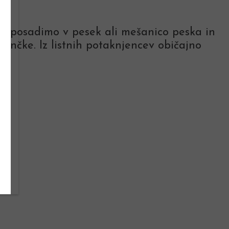
itvo posadimo v pesek ali mešanico peska in
lončke. Iz listnih potaknjencev običajno