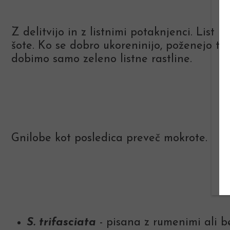
Z delitvijo in z listnimi potaknjenci. List
šote. Ko se dobro ukoreninijo, poženejo tud
dobimo samo zeleno listne rastline.
Gnilobe kot posledica preveč mokrote.
S. trifasciata
- pisana z rumenimi ali be