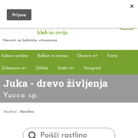
Nasveti za ljubitelje vrtnarjenja
Sobne rastline
Balkon in terasa
Okrasni vrt
Trata
Zelenjavni vrt
Zelišča
Sadni vrt
Vinograd
Juka - drevo življenja
Yucca sp.
Rastline
Rastline