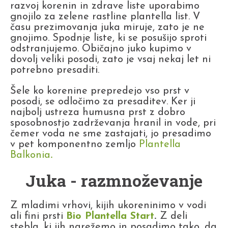
razvoj korenin in zdrave liste uporabimo
gnojilo za zelene rastline plantella list. V
času prezimovanja juka miruje, zato je ne
gnojimo. Spodnje liste, ki se posušijo sproti
odstranjujemo. Običajno juko kupimo v
dovolj veliki posodi, zato je vsaj nekaj let ni
potrebno presaditi.
Šele ko korenine prepredejo vso prst v
posodi, se odločimo za presaditev. Ker ji
najbolj ustreza humusna prst z dobro
sposobnostjo zadrževanja hranil in vode, pri
čemer voda ne sme zastajati, jo presadimo
v pet komponentno zemljo
Plantella
Balkonia
.
Juka - razmnoževanje
Z mladimi vrhovi, kijih ukoreninimo v vodi
ali fini prsti
Bio Plantella Start
.
Z deli
stebla, ki jih narežemo in posadimo tako, da