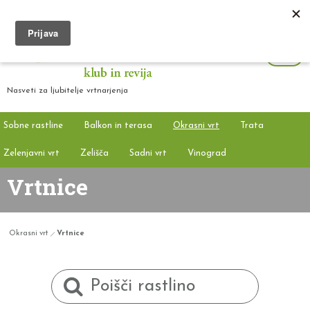
Nasveti za ljubitelje vrtnarjenja
Sobne rastline
Balkon in terasa
Okrasni vrt
Trata
Zelenjavni vrt
Zelišča
Sadni vrt
Vinograd
Vrtnice
Okrasni vrt
Vrtnice