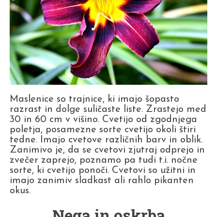
Maslenice so trajnice, ki imajo šopasto
razrast in dolge suličaste liste. Zrastejo med
30 in 60 cm v višino. Cvetijo od zgodnjega
poletja, posamezne sorte cvetijo okoli štiri
tedne. Imajo cvetove različnih barv in oblik.
Zanimivo je, da se cvetovi zjutraj odprejo in
zvečer zaprejo, poznamo pa tudi t.i. nočne
sorte, ki cvetijo ponoči. Cvetovi so užitni in
imajo zanimiv sladkast ali rahlo pikanten
okus.
Nega in oskrba