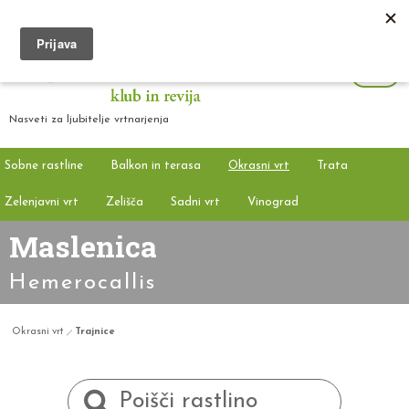
Nasveti za ljubitelje vrtnarjenja
Sobne rastline
Balkon in terasa
Okrasni vrt
Trata
Zelenjavni vrt
Zelišča
Sadni vrt
Vinograd
Maslenica
Hemerocallis
Okrasni vrt
Trajnice