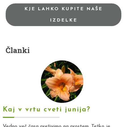
KJE LAHKO KUPITE NAŠE
IZDELKE
Članki
Kaj v vrtu cveti junija?
Vedno več časa preživimo na prostem. Težko je