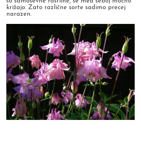
so samosevne rastline, se med seboj močno
križajo. Zato različne sorte sadimo precej
narazen.