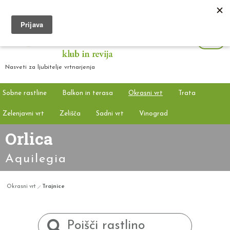
Nasveti za ljubitelje vrtnarjenja
Sobne rastline
Balkon in terasa
Okrasni vrt
Trata
Zelenjavni vrt
Zelišča
Sadni vrt
Vinograd
Orlica
Aquilegia
Okrasni vrt
Trajnice