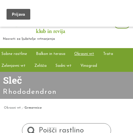
Nasveti za ljubitelje vrtnarjenja
Sobne rastline
Balkon in terasa
Okrasni vrt
Trata
Zelenjavni vrt
Zelišča
Sadni vrt
Vinograd
Sleč
Rhododendron
Okrasni vrt
Grmovnice