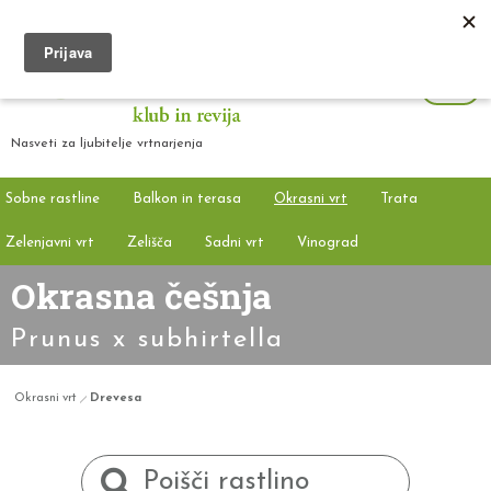
Nasveti za ljubitelje vrtnarjenja
Sobne rastline
Balkon in terasa
Okrasni vrt
Trata
Zelenjavni vrt
Zelišča
Sadni vrt
Vinograd
Okrasna češnja
Prunus x subhirtella
Okrasni vrt
Drevesa