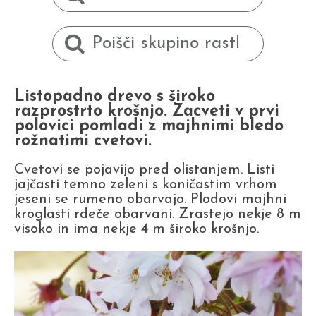
Listopadno drevo s široko
razprostrto krošnjo. Zacveti v prvi
polovici pomladi z majhnimi bledo
rožnatimi cvetovi.
Cvetovi se pojavijo pred olistanjem. Listi
jajčasti temno zeleni s koničastim vrhom
jeseni se rumeno obarvajo. Plodovi majhni
kroglasti rdeče obarvani. Zrastejo nekje 8 m
visoko in ima nekje 4 m široko krošnjo.