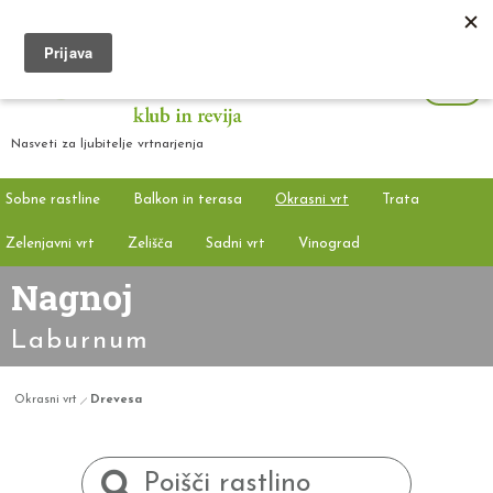
Nasveti za ljubitelje vrtnarjenja
Sobne rastline
Balkon in terasa
Okrasni vrt
Trata
Zelenjavni vrt
Zelišča
Sadni vrt
Vinograd
Nagnoj
Laburnum
Okrasni vrt
Drevesa