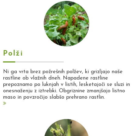
Polži
Ni ga vrta brez požrešnih polžev, ki grizljajo naše
rastline ob vlažnih dneh. Napadene rastline
prepoznamo po luknjah v listih, lesketajoči se sluzi in
onesnaženju z iztrebki. Obgriznine zmanjšajo listno
maso in povzročijo slabšo prehrano rastlin.