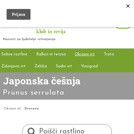
Nasveti za ljubitelje vrtnarjenja
Sobne rastline
Balkon in terasa
Okrasni vrt
Trata
Zelenjavni vrt
Zelišča
Sadni vrt
Vinograd
Japonska češnja
Prunus serrulata
Okrasni vrt
Drevesa