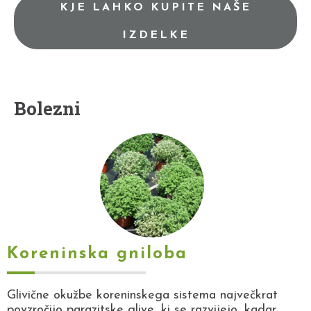
KJE LAHKO KUPITE NAŠE
IZDELKE
Bolezni
Koreninska gniloba
Glivične okužbe koreninskega sistema največkrat
povzročijo parazitske glive, ki se razvijejo, kadar