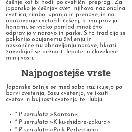
češnje kot bi hodil po cvetlični preprogi. Za
japonsko je češnjev cvet njihova nacionalna
cvetlica, simbol upanja in prenove, in na
opazovanje cvetočih češenj, ki mu pravijo
hanami, se vsako pomlad množično
odpravijo v naravo in parke. S to tradicijo se
poklonijo obujenemu življenju in
neskončnemu obnavljanju narave, hkrati
zavedajoč se bežnosti lepote in človekove
minljivosti.
Najpogostejše vrste
Japonske češnje se med sabo razlikujejo po
barvi cvetenja, času cvetenja, velikosti
cvetov in bujnosti cvetenja ter lubju.
* P. serrulata
»Kanzan«
* P. serrulata
»Kiku-shidare-zakura«
* P. serrulata
»Pink Perfection«