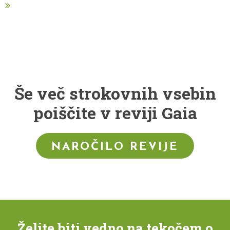
Še več strokovnih vsebin
poiščite v reviji Gaia
NAROČILO REVIJE
Želite biti vedno na tekočem o