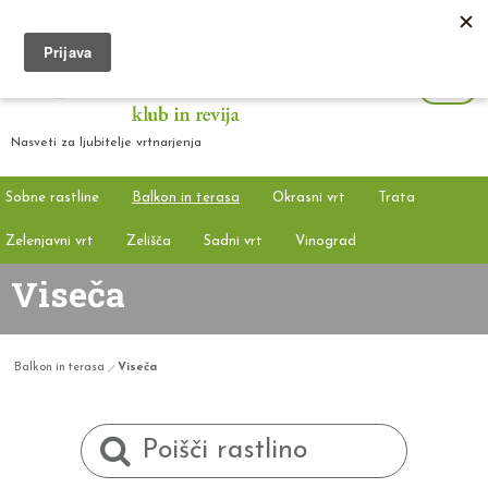
Nasveti za ljubitelje vrtnarjenja
Sobne rastline
Balkon in terasa
Okrasni vrt
Trata
Zelenjavni vrt
Zelišča
Sadni vrt
Vinograd
Viseča
Balkon in terasa
Viseča